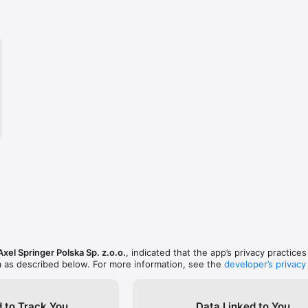
Axel Springer Polska Sp. z.o.o.
, indicated that the app’s privacy practice
a as described below. For more information, see the
developer’s privacy
 to Track You
Data Linked to You