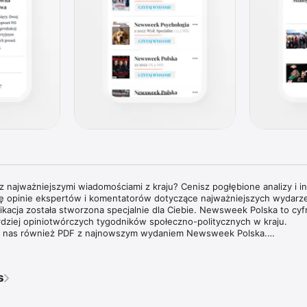
 najważniejszymi wiadomościami z kraju? Cenisz pogłębione analizy i in
cię opinie ekspertów i komentatorów dotyczące najważniejszych wydarzeń
plikacja została stworzona specjalnie dla Ciebie. Newsweek Polska to cyf
rdziej opiniotwórczych tygodników społeczno-politycznych w kraju.

 u nas również PDF z najnowszym wydaniem Newsweek Polska.

tygodnika Newsweek Polska jest dostarczanie aktualnych i pogłębion
 świata, opatrzonych komentarzami najbardziej cenionych specjalistów ora
s
edzinach. Tygodnik Newsweek Polska to także wywiady z autorytetami 
mi na temat procesów oraz ważnych wydarzeń zachodzących w Polsce i