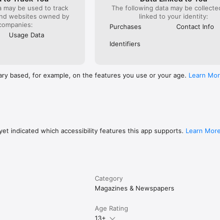
a may be used to track
The following data may be collect
and websites owned by
linked to your identity:
companies:
Purchases
Contact Info
Usage Data
Identifiers
ary based, for example, on the features you use or your age.
Learn Mo
et indicated which accessibility features this app supports.
Learn Mor
Category
Magazines & Newspapers
Age Rating
13+