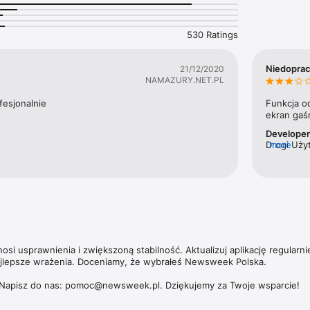
likują również cenieni publicyści, tacy jak Zbigniew Hołdys, Krzysztof 
530 Ratings
ska umożliwia dostęp nie tylko do aktualnych i archiwalnych numerów t
ch magazynów – np. „Newsweeka Historia”, Newsweek Psychologia”, „N
Niedopra
21/12/2020
ich wydań specjalnych. 

NAMAZURY.NET.PL
zących subskrypcji, politykę prywatności oraz zasady użytkowania aplik
fesjonalnie
Funkcja o
https://premium.onet.pl/regulamin
ekran gaśn
Develope
Drogi Użyt
more
Opisywany
si usprawnienia i zwiększoną stabilność. Aktualizuj aplikację regularnie
ajlepsze wrażenia. Doceniamy, że wybrałeś Newsweek Polska.

Napisz do nas: pomoc@newsweek.pl. Dziękujemy za Twoje wsparcie!