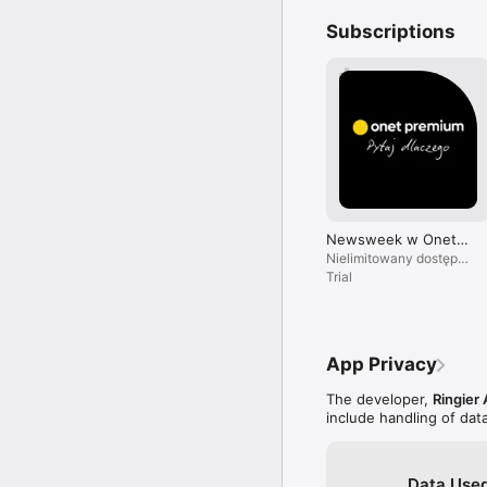
Subscriptions
Newsweek w Onet
Premium
Nielimitowany dostęp
do treści i brak reklam.
Trial
App Privacy
The developer,
Ringier 
include handling of dat
Data Used