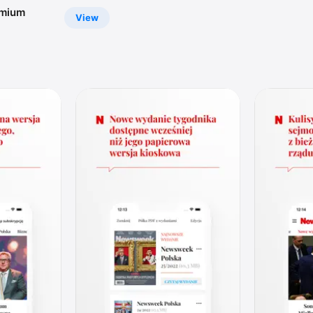
emium
View