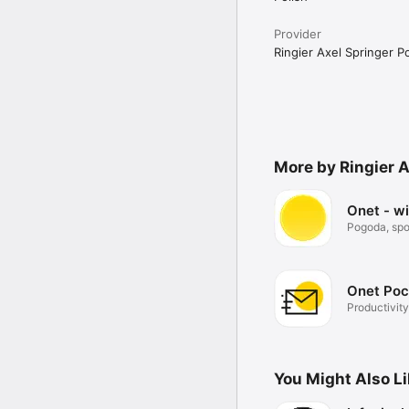
Provider
Ringier Axel Springer Po
More by Ringier A
Onet - w
Pogoda, spor
Onet Poc
Productivity
You Might Also L