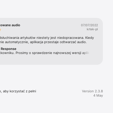
Materna 
ygodnika, 
ewsweek 
cowane audio
07/07/2022
krtek-pl
acji 
dsłuchiwania artykułów niestety jest niedopracowana. Kiedy 
ie automatycznie, aplikacja przestaje odtwarzać audio.
r Response
kowniku. Prosimy o sprawdzenie najnowszej wersji aplikacji. 
 problem nie powinien już mieć miejsca. Pozdrawiamy!
, aby korzystać z pełni 
Version 2.3.8
4 May