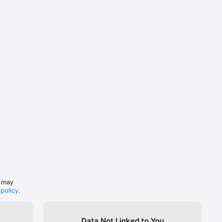
s may
 policy
.
Data Not Linked to You