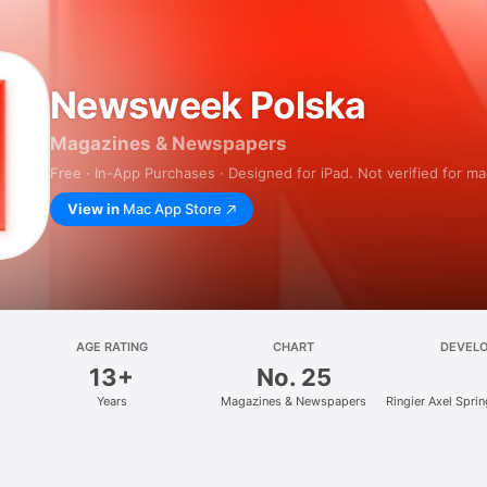
Newsweek Polska
Magazines & Newspapers
Free · In-App Purchases · Designed for iPad. Not verified for m
View in
Mac App Store
AGE RATING
CHART
DEVEL
13+
No. 25
Years
Magazines & Newspapers
Ringier Axel Spri
z.o.o