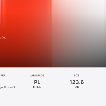
acOS.
OPER
LANGUAGE
SIZE
PL
123.6
nger Polska Sp.
Polish
MB
.