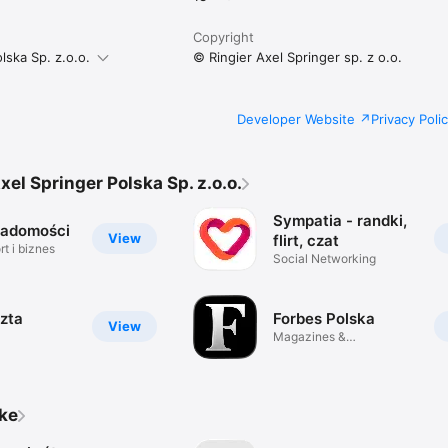
Copyright
lska Sp. z.o.o.
© Ringier Axel Springer sp. z o.o.
Developer Website
Privacy Poli
xel Springer Polska Sp. z.o.o.
Sympatia - randki,
iadomości
View
flirt, czat
t i biznes
Social Networking
zta
Forbes Polska
View
Magazines &
Newspapers
ike