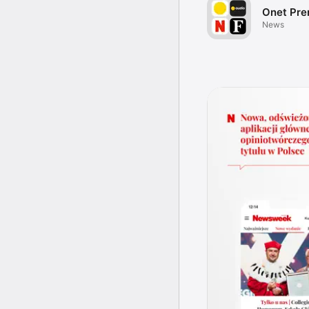
Onet Pr
News