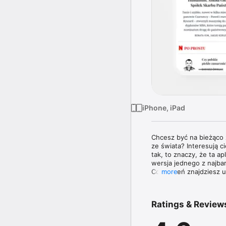
iPhone, iPad
Chcesz być na bieżąco z
ze świata? Interesują 
tak, to znaczy, że ta a
wersja jednego z najba
Co tydzień znajdziesz
more
Znakiem rozpoznawczym 
informacji z kraju i ze
Ratings & Review
ekspertów w swoich dzi
ciekawymi osobowościa
granicą. 
