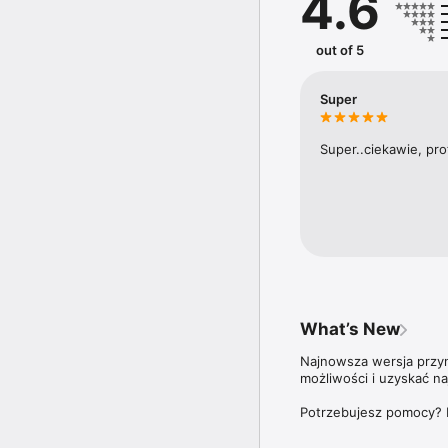
4.6
Na łamach tygodnika pub
czy Marcin Meller.

out of 5
Aplikacja Newsweek Pol
ale także do wszystki
Super
Zdrowie”,  oraz wszystk
Więcej szczegółów dotyc
Super..ciekawie, pro
znajdziesz na stronie: 
What’s New
Najnowsza wersja przyno
możliwości i uzyskać n
Potrzebujesz pomocy? 