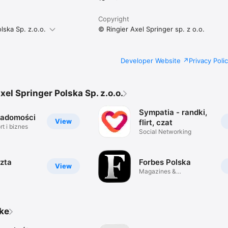
Copyright
lska Sp. z.o.o.
© Ringier Axel Springer sp. z o.o.
Developer Website
Privacy Poli
xel Springer Polska Sp. z.o.o.
Sympatia - randki,
iadomości
View
flirt, czat
t i biznes
Social Networking
zta
Forbes Polska
View
Magazines &
Newspapers
ike