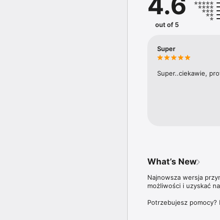
4.6
Na łamach tygodnika pub
czy Marcin Meller.

out of 5
Aplikacja Newsweek Pol
ale także do wszystki
Super
Zdrowie”,  oraz wszystk
Więcej szczegółów dotyc
Super..ciekawie, pro
znajdziesz na stronie: 
What’s New
Najnowsza wersja przyno
możliwości i uzyskać n
Potrzebujesz pomocy? 