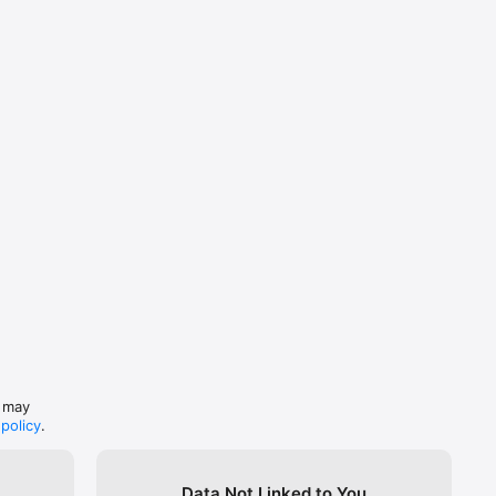
s may
 policy
.
Data Not Linked to You