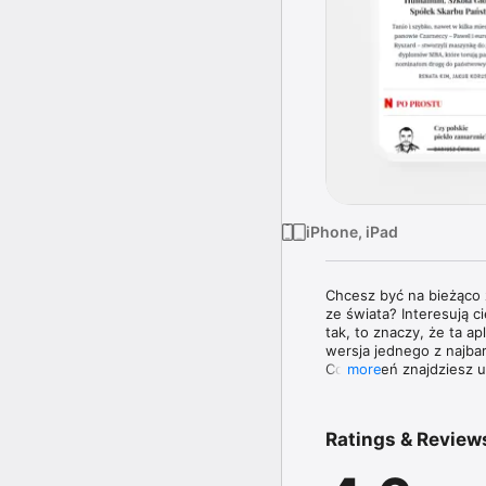
iPhone, iPad
Chcesz być na bieżąco z
ze świata? Interesują 
tak, to znaczy, że ta a
wersja jednego z najba
Co tydzień znajdziesz
more
Znakiem rozpoznawczym 
informacji z kraju i ze
Ratings & Review
ekspertów w swoich dzi
ciekawymi osobowościa
granicą. 
