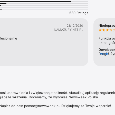
likują również cenieni publicyści, tacy jak Zbigniew Hołdys, Krzysztof 
530 Ratings
ska umożliwia dostęp nie tylko do aktualnych i archiwalnych numerów t
ch magazynów – np. „Newsweeka Historia”, Newsweek Psychologia”, „N
Niedopra
21/12/2020
ich wydań specjalnych. 

NAMAZURY.NET.PL
zących subskrypcji, politykę prywatności oraz zasady użytkowania aplik
fesjonalnie
Funkcja o
https://premium.onet.pl/regulamin
ekran gaśn
Develope
Drogi Użyt
more
Opisywany
si usprawnienia i zwiększoną stabilność. Aktualizuj aplikację regularnie
ajlepsze wrażenia. Doceniamy, że wybrałeś Newsweek Polska.

Napisz do nas: pomoc@newsweek.pl. Dziękujemy za Twoje wsparcie!