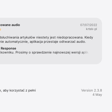
Materna 
ygodnika, 
ewsweek 
cowane audio
07/07/2022
krtek-pl
acji 
dsłuchiwania artykułów niestety jest niedopracowana. Kiedy 
ie automatycznie, aplikacja przestaje odtwarzać audio.
r Response
kowniku. Prosimy o sprawdzenie najnowszej wersji aplikacji. 
 problem nie powinien już mieć miejsca. Pozdrawiamy!
, aby korzystać z pełni 
Version 2.3.8
4 May