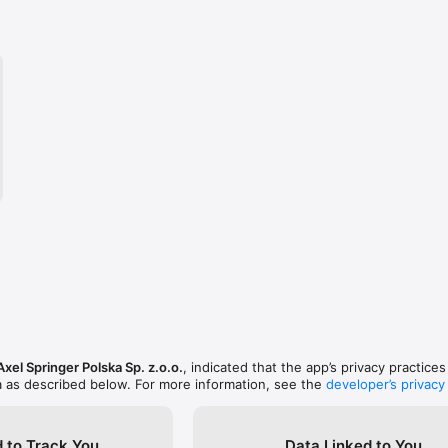
Axel Springer Polska Sp. z.o.o.
, indicated that the app’s privacy practice
a as described below. For more information, see the
developer’s privacy
 to Track You
Data Linked to You