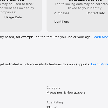
a may be used to track
The following data may be collect
and websites owned by
linked to your identity:
companies:
Purchases
Contact Info
Usage Data
Identifiers
ary based, for example, on the features you use or your age.
Learn Mo
et indicated which accessibility features this app supports.
Learn Mor
Category
Magazines & Newspapers
Age Rating
13+