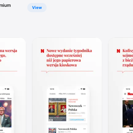
emium
View