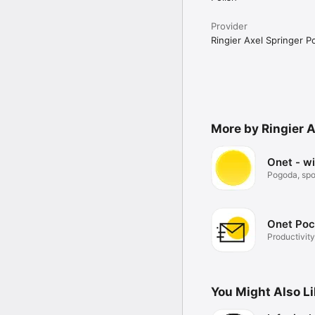
Provider
Ringier Axel Springer Po
More by Ringier A
Onet - w
Pogoda, spor
Onet Poc
Productivity
You Might Also L