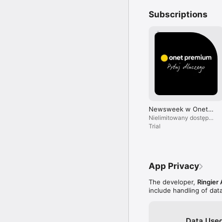
Subscriptions
Newsweek w Onet
Premium
Nielimitowany dostęp
do treści i brak reklam.
Trial
App Privacy
The developer,
Ringier 
include handling of dat
Data Used