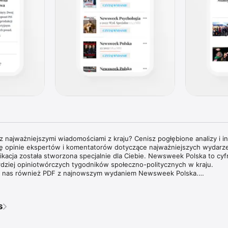
 najważniejszymi wiadomościami z kraju? Cenisz pogłębione analizy i in
cię opinie ekspertów i komentatorów dotyczące najważniejszych wydarzeń
plikacja została stworzona specjalnie dla Ciebie. Newsweek Polska to cyf
rdziej opiniotwórczych tygodników społeczno-politycznych w kraju.

 u nas również PDF z najnowszym wydaniem Newsweek Polska.

tygodnika Newsweek Polska jest dostarczanie aktualnych i pogłębion
 świata, opatrzonych komentarzami najbardziej cenionych specjalistów ora
s
edzinach. Tygodnik Newsweek Polska to także wywiady z autorytetami 
mi na temat procesów oraz ważnych wydarzeń zachodzących w Polsce i