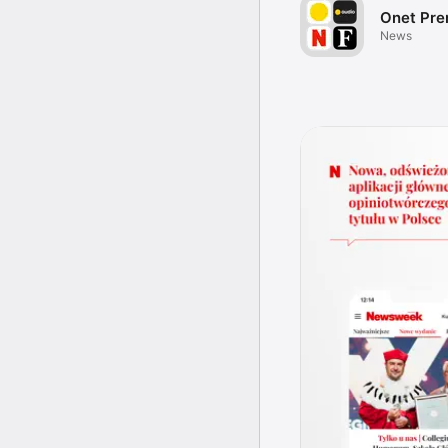
Onet Pr
News