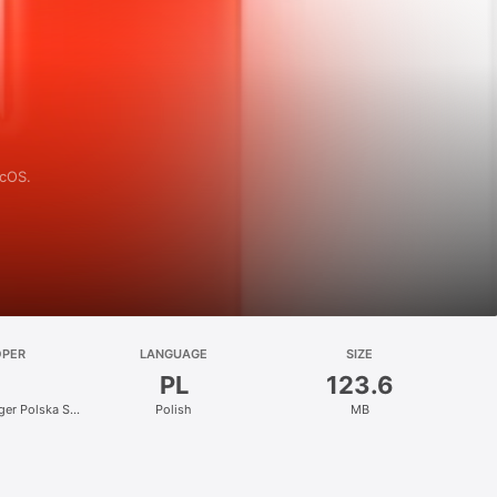
acOS.
OPER
LANGUAGE
SIZE
PL
123.6
nger Polska Sp.
Polish
MB
.