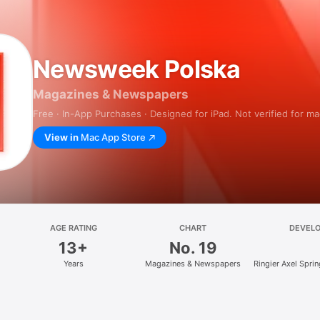
Newsweek Polska
Magazines & Newspapers
Free · In-App Purchases · Designed for iPad. Not verified for m
View in
Mac App Store
AGE RATING
CHART
DEVEL
13+
No. 19
Years
Magazines & Newspapers
Ringier Axel Spri
z.o.o