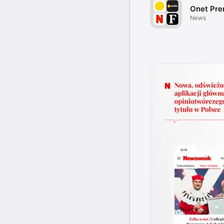
Onet Pr
News