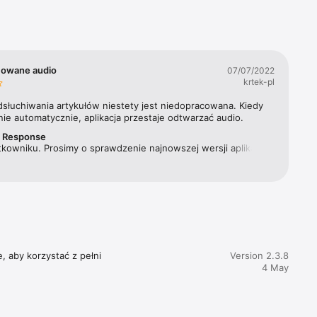
Materna 
ygodnika, 
ewsweek 
cowane audio
07/07/2022
krtek-pl
acji 
dsłuchiwania artykułów niestety jest niedopracowana. Kiedy 
ie automatycznie, aplikacja przestaje odtwarzać audio.
r Response
kowniku. Prosimy o sprawdzenie najnowszej wersji aplikacji. 
 problem nie powinien już mieć miejsca. Pozdrawiamy!
, aby korzystać z pełni 
Version 2.3.8
4 May