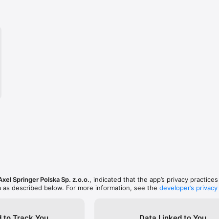
Axel Springer Polska Sp. z.o.o.
, indicated that the app’s privacy practice
a as described below. For more information, see the
developer’s privacy
 to Track You
Data Linked to You