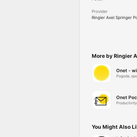
Provider
Ringier Axel Springer Po
More by Ringier A
Onet - w
Pogoda, spor
Onet Poc
Productivity
You Might Also L