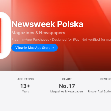
Newsweek Polska
Magazines & Newspapers
Free · In-App Purchases · Designed for iPad. Not verified for m
View in
Mac App Store
AGE RATING
CHART
DEVEL
13+
No. 17
Years
Magazines & Newspapers
Ringier Axel Spri
z.o.o