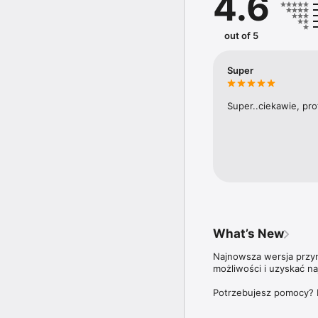
4.6
Na łamach tygodnika pub
czy Marcin Meller.

out of 5
Aplikacja Newsweek Pol
ale także do wszystki
Super
Zdrowie”,  oraz wszystk
Więcej szczegółów dotyc
Super..ciekawie, pro
znajdziesz na stronie: 
What’s New
Najnowsza wersja przyno
możliwości i uzyskać n
Potrzebujesz pomocy? 