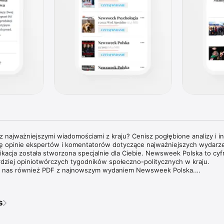
 najważniejszymi wiadomościami z kraju? Cenisz pogłębione analizy i in
cię opinie ekspertów i komentatorów dotyczące najważniejszych wydarzeń
plikacja została stworzona specjalnie dla Ciebie. Newsweek Polska to cyf
rdziej opiniotwórczych tygodników społeczno-politycznych w kraju.

 u nas również PDF z najnowszym wydaniem Newsweek Polska.

tygodnika Newsweek Polska jest dostarczanie aktualnych i pogłębion
 świata, opatrzonych komentarzami najbardziej cenionych specjalistów ora
s
edzinach. Tygodnik Newsweek Polska to także wywiady z autorytetami 
mi na temat procesów oraz ważnych wydarzeń zachodzących w Polsce i