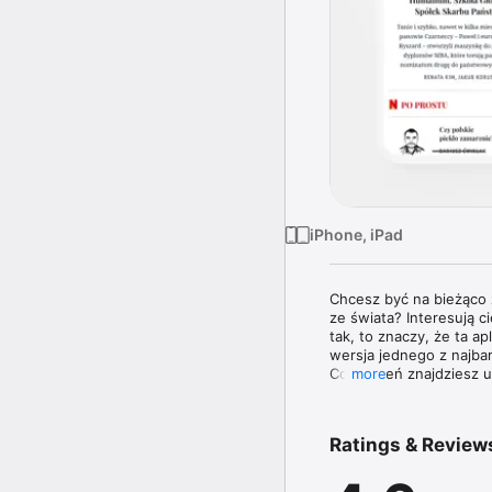
iPhone, iPad
Chcesz być na bieżąco z
ze świata? Interesują 
tak, to znaczy, że ta a
wersja jednego z najba
Co tydzień znajdziesz
more
Znakiem rozpoznawczym 
informacji z kraju i ze
Ratings & Review
ekspertów w swoich dzi
ciekawymi osobowościa
granicą. 
