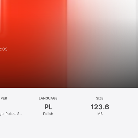
acOS.
OPER
LANGUAGE
SIZE
PL
123.6
nger Polska Sp.
Polish
MB
.