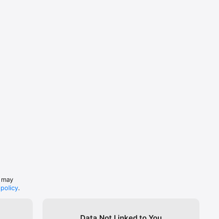
s may
 policy
.
Data Not Linked to You