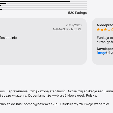
likują również cenieni publicyści, tacy jak Zbigniew Hołdys, Krzysztof 
530 Ratings
ska umożliwia dostęp nie tylko do aktualnych i archiwalnych numerów t
ch magazynów – np. „Newsweeka Historia”, Newsweek Psychologia”, „N
Niedopra
21/12/2020
ich wydań specjalnych. 

NAMAZURY.NET.PL
zących subskrypcji, politykę prywatności oraz zasady użytkowania aplik
fesjonalnie
Funkcja o
https://premium.onet.pl/regulamin
ekran gaśn
Develope
Drogi Użyt
more
Opisywany
si usprawnienia i zwiększoną stabilność. Aktualizuj aplikację regularnie
ajlepsze wrażenia. Doceniamy, że wybrałeś Newsweek Polska.

Napisz do nas: pomoc@newsweek.pl. Dziękujemy za Twoje wsparcie!