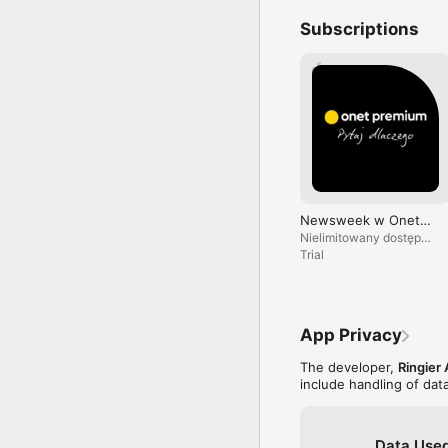
Subscriptions
Newsweek w Onet
Premium
Nielimitowany dostęp
do treści i brak reklam.
Trial
App Privacy
The developer,
Ringier 
include handling of dat
Data Used