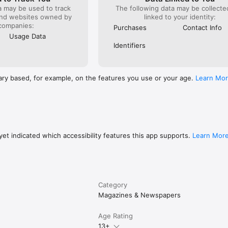
a may be used to track
The following data may be collect
and websites owned by
linked to your identity:
companies:
Purchases
Contact Info
Usage Data
Identifiers
ary based, for example, on the features you use or your age.
Learn Mo
et indicated which accessibility features this app supports.
Learn Mor
Category
Magazines & Newspapers
Age Rating
13+