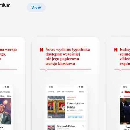
emium
View