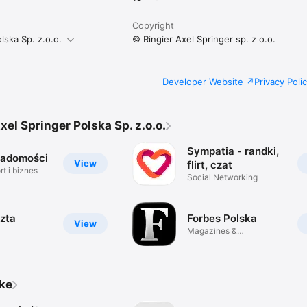
Copyright
lska Sp. z.o.o.
© Ringier Axel Springer sp. z o.o.
Developer Website
Privacy Poli
xel Springer Polska Sp. z.o.o.
Sympatia - randki,
iadomości
View
flirt, czat
t i biznes
Social Networking
zta
Forbes Polska
View
Magazines &
Newspapers
ike