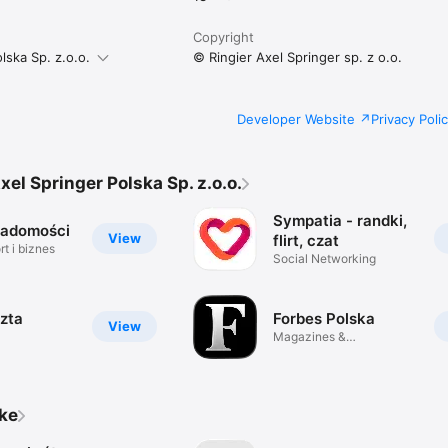
Copyright
lska Sp. z.o.o.
© Ringier Axel Springer sp. z o.o.
Developer Website
Privacy Poli
xel Springer Polska Sp. z.o.o.
Sympatia - randki,
iadomości
View
flirt, czat
t i biznes
Social Networking
zta
Forbes Polska
View
Magazines &
Newspapers
ike