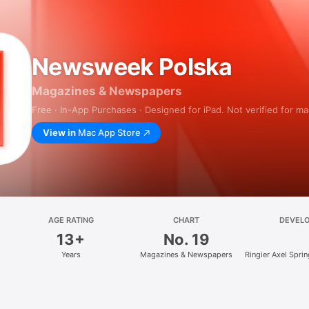
Newsweek Polska
Magazines & Newspapers
Free · In-App Purchases · Designed for iPad. Not verified for m
View in
Mac App Store
AGE RATING
CHART
DEVEL
13+
No. 19
Years
Magazines & Newspapers
Ringier Axel Spri
z.o.o