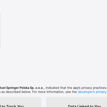
Axel Springer Polska Sp. z.o.o.
, indicated that the app’s privacy practice
a as described below. For more information, see the
developer’s privacy
 to Track You
Data Linked to You