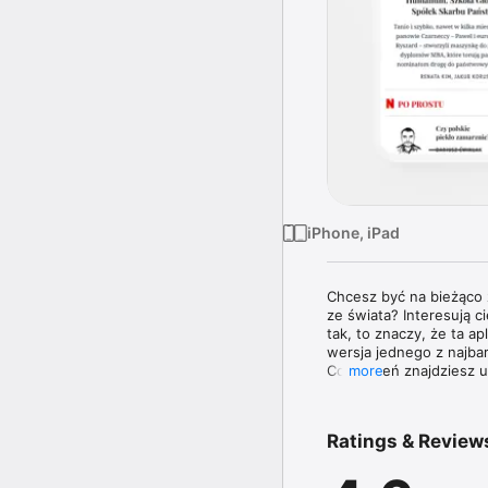
iPhone, iPad
Chcesz być na bieżąco z
ze świata? Interesują 
tak, to znaczy, że ta a
wersja jednego z najba
Co tydzień znajdziesz
more
Znakiem rozpoznawczym 
informacji z kraju i ze
Ratings & Review
ekspertów w swoich dzi
ciekawymi osobowościa
granicą. 
