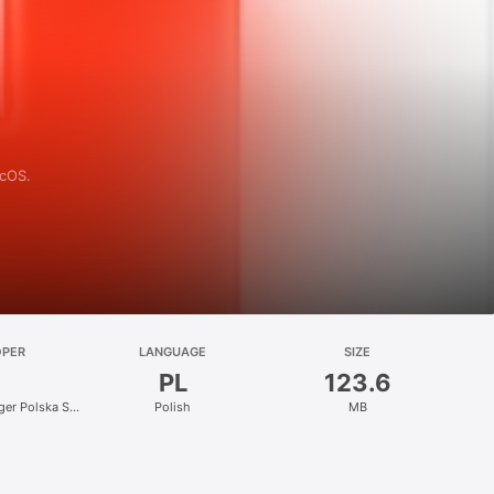
acOS.
OPER
LANGUAGE
SIZE
PL
123.6
nger Polska Sp.
Polish
MB
.