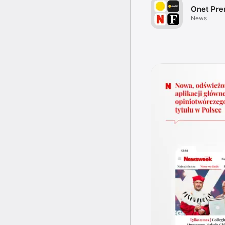
Onet Pr
News