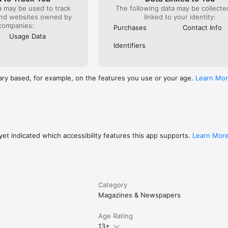
a may be used to track
The following data may be collect
and websites owned by
linked to your identity:
companies:
Purchases
Contact Info
Usage Data
Identifiers
ary based, for example, on the features you use or your age.
Learn Mo
et indicated which accessibility features this app supports.
Learn Mor
Category
Magazines & Newspapers
Age Rating
13+