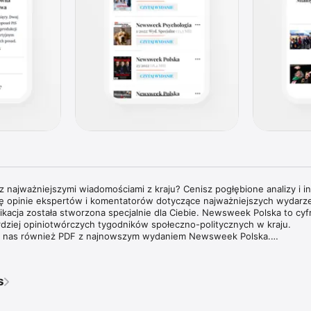
 najważniejszymi wiadomościami z kraju? Cenisz pogłębione analizy i in
cię opinie ekspertów i komentatorów dotyczące najważniejszych wydarzeń
plikacja została stworzona specjalnie dla Ciebie. Newsweek Polska to cyf
rdziej opiniotwórczych tygodników społeczno-politycznych w kraju.

 u nas również PDF z najnowszym wydaniem Newsweek Polska.

tygodnika Newsweek Polska jest dostarczanie aktualnych i pogłębion
 świata, opatrzonych komentarzami najbardziej cenionych specjalistów ora
s
edzinach. Tygodnik Newsweek Polska to także wywiady z autorytetami 
mi na temat procesów oraz ważnych wydarzeń zachodzących w Polsce i