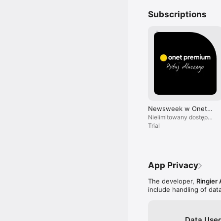
Subscriptions
Newsweek w Onet
Premium
Nielimitowany dostęp
do treści i brak reklam.
Trial
App Privacy
The developer,
Ringier 
include handling of dat
Data Used