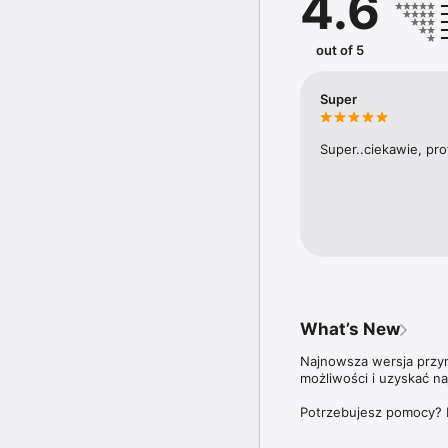
4.6
Na łamach tygodnika pub
czy Marcin Meller.

out of 5
Aplikacja Newsweek Pol
ale także do wszystki
Super
Zdrowie”,  oraz wszystk
Więcej szczegółów dotyc
Super..ciekawie, pro
znajdziesz na stronie: 
What’s New
Najnowsza wersja przyno
możliwości i uzyskać n
Potrzebujesz pomocy? 