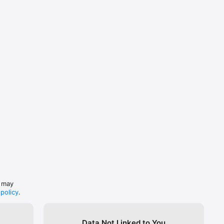
s may
 policy
.
Data Not Linked to You