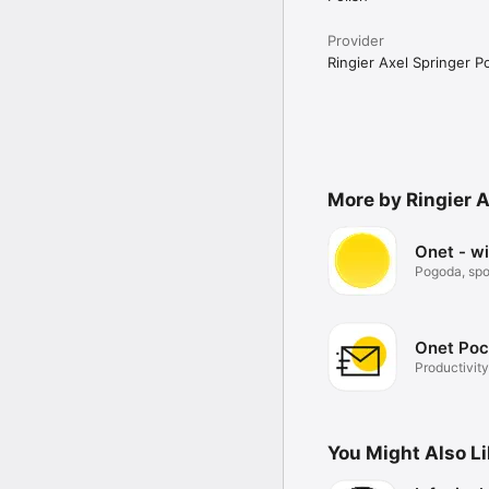
Provider
Ringier Axel Springer Po
More by Ringier A
Onet - w
Pogoda, spor
Onet Poc
Productivity
You Might Also L