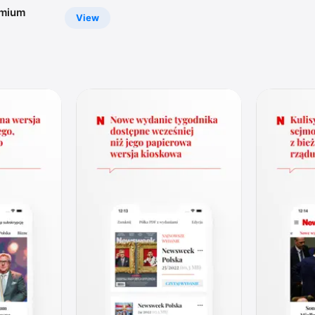
emium
View