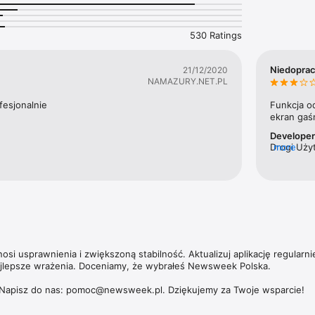
likują również cenieni publicyści, tacy jak Zbigniew Hołdys, Krzysztof 
530 Ratings
ska umożliwia dostęp nie tylko do aktualnych i archiwalnych numerów t
ch magazynów – np. „Newsweeka Historia”, Newsweek Psychologia”, „N
Niedopra
21/12/2020
ich wydań specjalnych. 

NAMAZURY.NET.PL
zących subskrypcji, politykę prywatności oraz zasady użytkowania aplik
fesjonalnie
Funkcja o
https://premium.onet.pl/regulamin
ekran gaśn
Develope
Drogi Użyt
more
Opisywany
si usprawnienia i zwiększoną stabilność. Aktualizuj aplikację regularnie
ajlepsze wrażenia. Doceniamy, że wybrałeś Newsweek Polska.

Napisz do nas: pomoc@newsweek.pl. Dziękujemy za Twoje wsparcie!