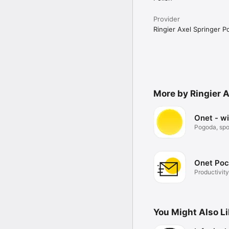
Provider
Ringier Axel Springer Po
More by Ringier A
Onet - w
Pogoda, spor
Onet Poc
Productivity
You Might Also L