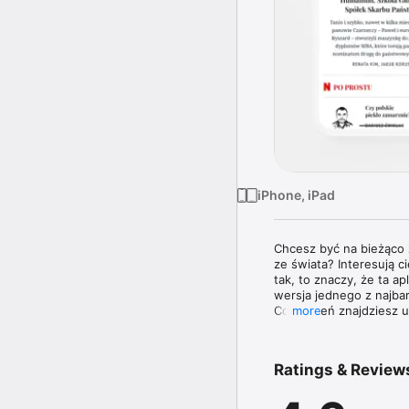
iPhone, iPad
Chcesz być na bieżąco z
ze świata? Interesują 
tak, to znaczy, że ta a
wersja jednego z najba
Co tydzień znajdziesz
more
Znakiem rozpoznawczym 
informacji z kraju i ze
Ratings & Review
ekspertów w swoich dzi
ciekawymi osobowościa
granicą. 
