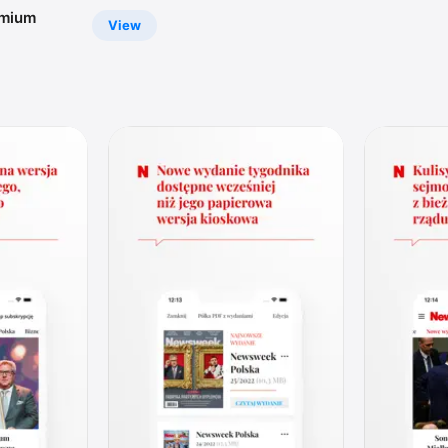
emium
View