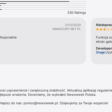
likują również cenieni publicyści, tacy jak Zbigniew Hołdys, Krzysztof 
530 Ratings
ska umożliwia dostęp nie tylko do aktualnych i archiwalnych numerów t
ch magazynów – np. „Newsweeka Historia”, Newsweek Psychologia”, „N
Niedopra
21/12/2020
ich wydań specjalnych. 

NAMAZURY.NET.PL
zących subskrypcji, politykę prywatności oraz zasady użytkowania aplik
fesjonalnie
Funkcja o
https://premium.onet.pl/regulamin
ekran gaśn
Develope
Drogi Użyt
more
Opisywany
si usprawnienia i zwiększoną stabilność. Aktualizuj aplikację regularnie
ajlepsze wrażenia. Doceniamy, że wybrałeś Newsweek Polska.

Napisz do nas: pomoc@newsweek.pl. Dziękujemy za Twoje wsparcie!