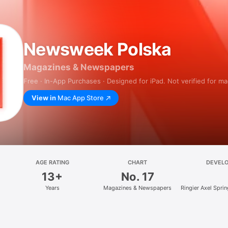
Newsweek Polska
Magazines & Newspapers
Free · In-App Purchases · Designed for iPad. Not verified for m
View in
Mac App Store
AGE RATING
CHART
DEVEL
13+
No. 17
Years
Magazines & Newspapers
Ringier Axel Spri
z.o.o