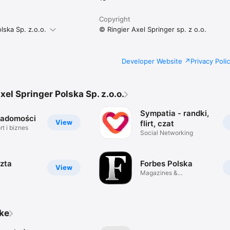
Copyright
lska Sp. z.o.o.
© Ringier Axel Springer sp. z o.o.
Developer Website
Privacy Poli
xel Springer Polska Sp. z.o.o.
Sympatia - randki,
iadomości
View
flirt, czat
t i biznes
Social Networking
zta
Forbes Polska
View
Magazines &
Newspapers
ike