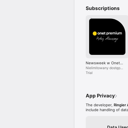
Subscriptions
Newsweek w Onet
Premium
Nielimitowany dostęp
do treści i brak reklam.
Trial
App Privacy
The developer,
Ringier 
include handling of dat
Data Used