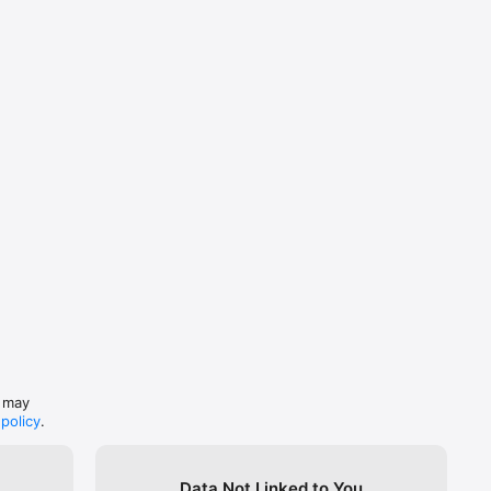
s may
 policy
.
Data Not Linked to You