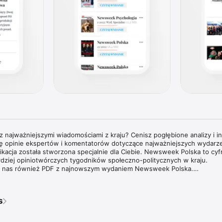
 najważniejszymi wiadomościami z kraju? Cenisz pogłębione analizy i in
cię opinie ekspertów i komentatorów dotyczące najważniejszych wydarzeń
plikacja została stworzona specjalnie dla Ciebie. Newsweek Polska to cyf
rdziej opiniotwórczych tygodników społeczno-politycznych w kraju.

 u nas również PDF z najnowszym wydaniem Newsweek Polska.

tygodnika Newsweek Polska jest dostarczanie aktualnych i pogłębion
 świata, opatrzonych komentarzami najbardziej cenionych specjalistów ora
s
edzinach. Tygodnik Newsweek Polska to także wywiady z autorytetami 
mi na temat procesów oraz ważnych wydarzeń zachodzących w Polsce i