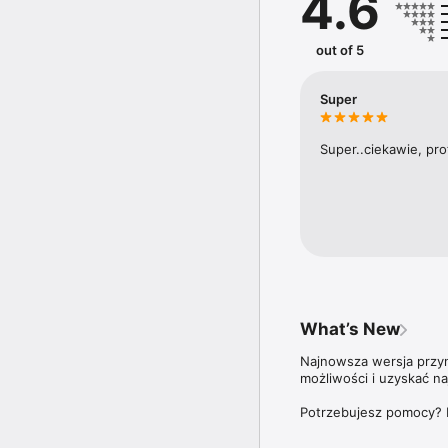
4.6
Na łamach tygodnika pub
czy Marcin Meller.

out of 5
Aplikacja Newsweek Pol
ale także do wszystki
Super
Zdrowie”,  oraz wszystk
Więcej szczegółów dotyc
Super..ciekawie, pro
znajdziesz na stronie: 
What’s New
Najnowsza wersja przyno
możliwości i uzyskać n
Potrzebujesz pomocy? 