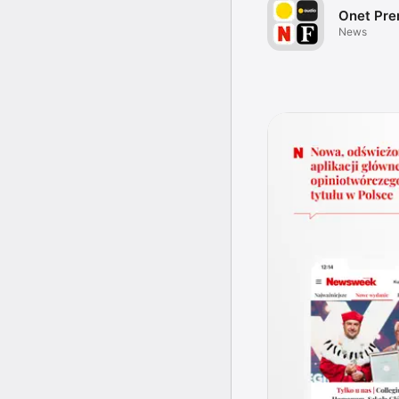
Onet Pr
News