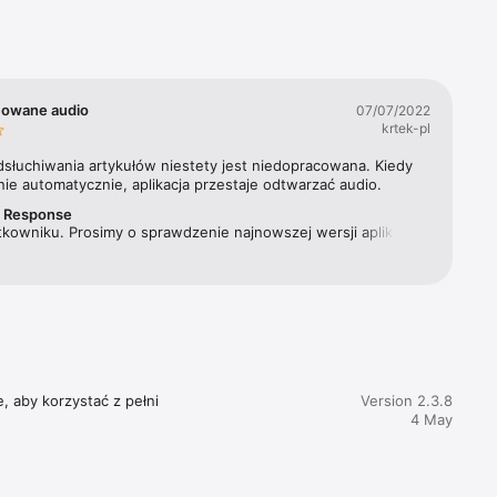
Materna 
ygodnika, 
ewsweek 
cowane audio
07/07/2022
krtek-pl
acji 
dsłuchiwania artykułów niestety jest niedopracowana. Kiedy 
ie automatycznie, aplikacja przestaje odtwarzać audio.
r Response
kowniku. Prosimy o sprawdzenie najnowszej wersji aplikacji. 
 problem nie powinien już mieć miejsca. Pozdrawiamy!
, aby korzystać z pełni 
Version 2.3.8
4 May