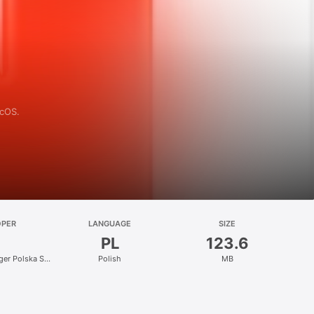
acOS.
OPER
LANGUAGE
SIZE
PL
123.6
nger Polska Sp.
Polish
MB
.