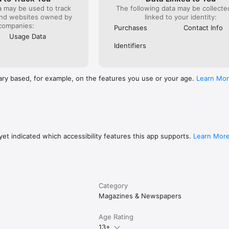
a may be used to track
The following data may be collect
and websites owned by
linked to your identity:
companies:
Purchases
Contact Info
Usage Data
Identifiers
ary based, for example, on the features you use or your age.
Learn Mo
et indicated which accessibility features this app supports.
Learn Mor
Category
Magazines & Newspapers
Age Rating
13+