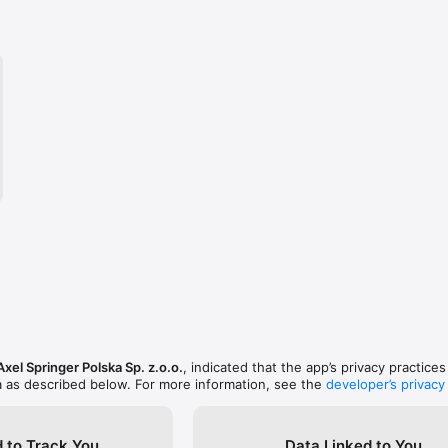
Axel Springer Polska Sp. z.o.o.
, indicated that the app’s privacy practice
a as described below. For more information, see the
developer’s privacy
 to Track You
Data Linked to You