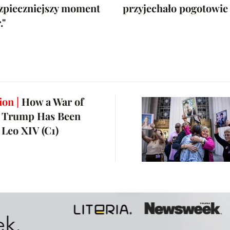
zpieczniejszy moment
przyjechało pogotowie
."
ion |
How a War of
 Trump Has Been
 Leo XIV (C1)