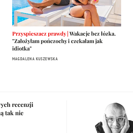
Przyspieszacz prawdy |
Wakacje bez łózka.
"Założyłam pończochy i czekałam jak
idiotka"
MAGDALENA KUSZEWSKA
wych recenzji
ą tak nie