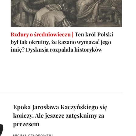
Bzdury o średniowieczu |
Ten król Polski
był tak okrutny, że kazano wymazać jego
imię? Dyskusja rozpalała historyków
Epoka Jarosława Kaczyńskiego się
kończy. Ale jeszcze zatęsknimy za
prezesem
MICHAŁ SZADKOWSKI