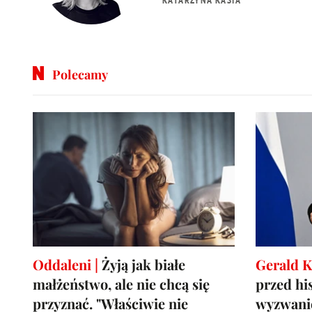
Polecamy
Oddaleni |
Żyją jak białe
Gerald K
małżeństwo, ale nie chcą się
przed hi
przyznać. "Właściwie nie
wyzwani