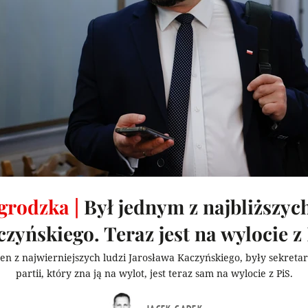
rodzka |
Był jednym z najbliższych
zyńskiego. Teraz jest na wylocie z
en z najwierniejszych ludzi Jarosława Kaczyńskiego, były sekreta
partii, który zna ją na wylot, jest teraz sam na wylocie z PiS.