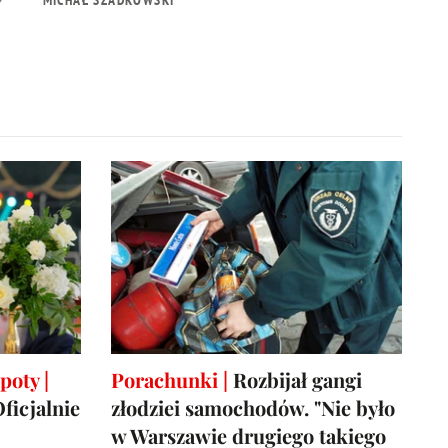
poty |
Porachunki |
Rozbijał gangi
ficjalnie
złodziei samochodów. "Nie było
w Warszawie drugiego takiego