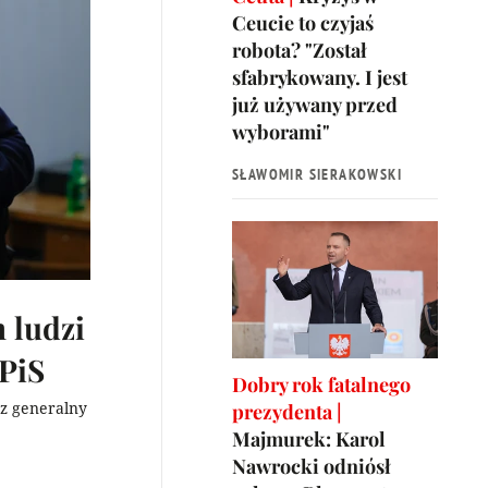
Ceucie to czyjaś
robota? "Został
sfabrykowany. I jest
już używany przed
wyborami"
SŁAWOMIR SIERAKOWSKI
 ludzi
 PiS
Dobry rok fatalnego
rz generalny
prezydenta |
Majmurek: Karol
Nawrocki odniósł