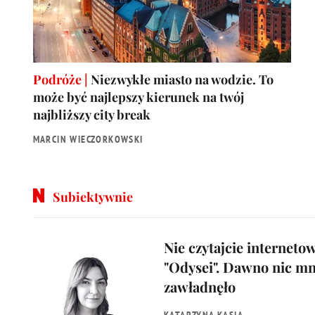
Podróże |
Niezwykłe miasto na wodzie. To
może być najlepszy kierunek na twój
najbliższy city break
MARCIN WIECZORKOWSKI
Subiektywnie
Nie czytajcie interneto
"Odysei". Dawno nic mn
zawładnęło
KATARZYNA KASIA