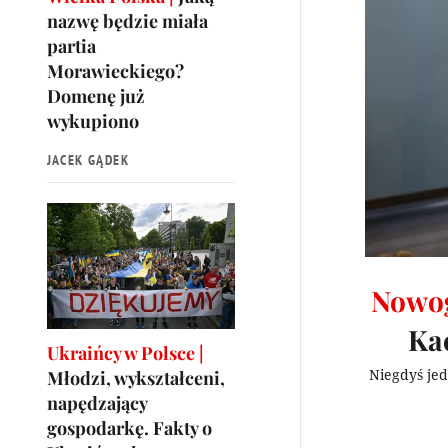
nazwę będzie miała
partia
Morawieckiego?
Domenę już
wykupiono
JACEK GĄDEK
Nowog
Kac
Ukraińcy w Polsce |
Niegdyś jed
Młodzi, wykształceni,
napędzający
gospodarkę. Fakty o