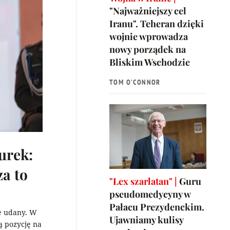
"Najważniejszy cel
Iranu". Teheran dzięki
wojnie wprowadza
nowy porządek na
Bliskim Wschodzie
TOM O’CONNOR
urek:
za to
"Lex szarlatan" |
Guru
pseudomedycyny w
Pałacu Prezydenckim.
e udany. W
Ujawniamy kulisy
ą pozycję na