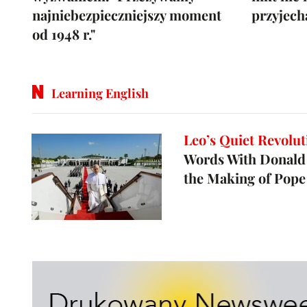
najniebezpieczniejszy moment
przyjech
od 1948 r."
Learning English
Leo’s Quiet Revolut
Words With Donald
the Making of Pope