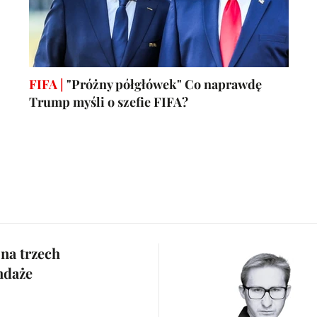
FIFA |
"Próżny półgłówek" Co naprawdę
Trump myśli o szefie FIFA?
na trzech
ndaże