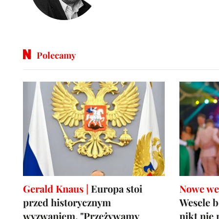
Polecamy
Gerald Knaus |
Europa stoi
Nowe wes
przed historycznym
Wesele b
wyzwaniem. "Przeżywamy
nikt nie 