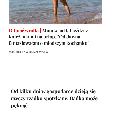
Odpiąć wrotki |
Monika od lat jeździ z
koleżankami na urlop. "Od dawna
fantazjowałam o młodszym kochanku"
MAGDALENA KUSZEWSKA
Od kilku dni w gospodarce dzieją się
rzeczy rzadko spotykane. Bańka może
pęknąć