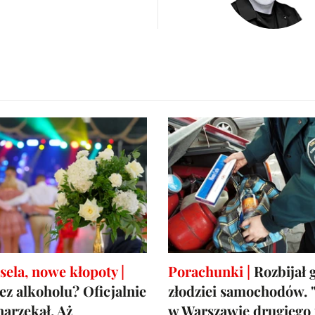
ela, nowe kłopoty |
Porachunki |
Rozbijał 
ez alkoholu? Oficjalnie
złodziei samochodów. "
narzekał. Aż
w Warszawie drugiego 