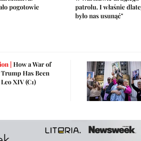
ało pogotowie
patrolu. I właśnie dlat
było nas usunąć"
ion |
How a War of
 Trump Has Been
 Leo XIV (C1)