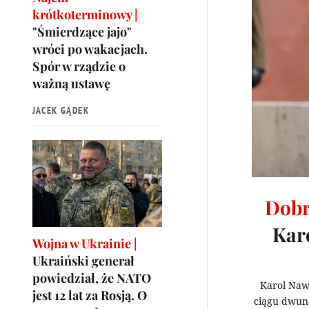
krótkoterminowy |
"Śmierdzące jajo"
wróci po wakacjach.
Spór w rządzie o
ważną ustawę
JACEK GĄDEK
Dobr
Karo
Wojna w Ukrainie |
Ukraiński generał
powiedział, że NATO
Karol Naw
jest 12 lat za Rosją. O
ciągu dwuna