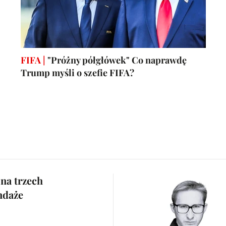
FIFA |
"Próżny półgłówek" Co naprawdę
Trump myśli o szefie FIFA?
na trzech
ndaże