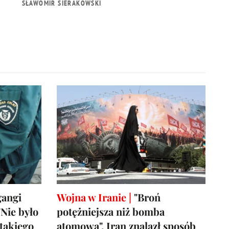
SŁAWOMIR SIERAKOWSKI
gangi
Wojna w Iranie |
"Broń
Nie było
potężniejsza niż bomba
takiego
atomowa". Iran znalazł sposób