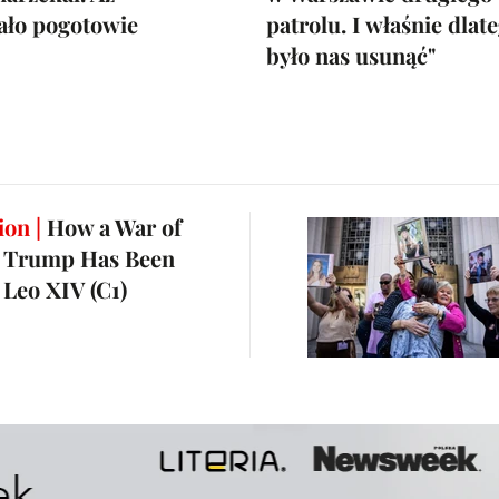
ało pogotowie
patrolu. I właśnie dlat
było nas usunąć"
ion |
How a War of
 Trump Has Been
 Leo XIV (C1)