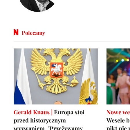
Polecamy
Gerald Knaus |
Europa stoi
Nowe wes
przed historycznym
Wesele b
wyzwaniem. "Przeżywamy
nikt nie 