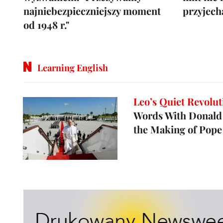
najniebezpieczniejszy moment
przyjech
od 1948 r."
Learning English
Leo’s Quiet Revolut
Words With Donald
the Making of Pope