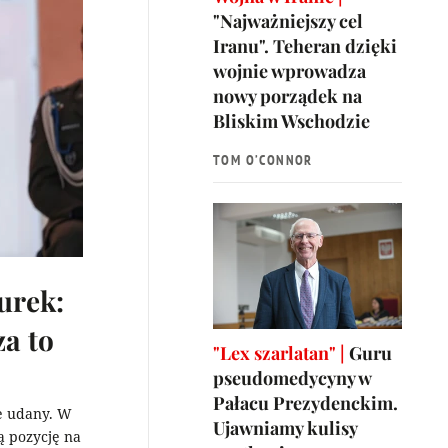
"Najważniejszy cel
Iranu". Teheran dzięki
wojnie wprowadza
nowy porządek na
Bliskim Wschodzie
TOM O’CONNOR
urek:
za to
"Lex szarlatan" |
Guru
pseudomedycyny w
Pałacu Prezydenckim.
e udany. W
Ujawniamy kulisy
ą pozycję na