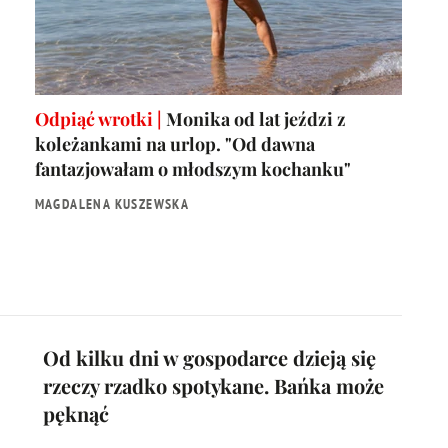
Odpiąć wrotki |
Monika od lat jeździ z
koleżankami na urlop. "Od dawna
fantazjowałam o młodszym kochanku"
MAGDALENA KUSZEWSKA
Od kilku dni w gospodarce dzieją się
rzeczy rzadko spotykane. Bańka może
pęknąć