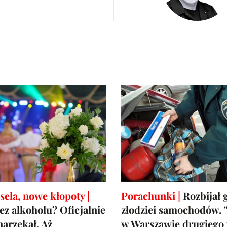
ela, nowe kłopoty |
Porachunki |
Rozbijał 
ez alkoholu? Oficjalnie
złodziei samochodów. "
narzekał. Aż
w Warszawie drugiego 