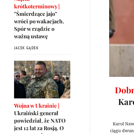
krótkoterminowy |
"Śmierdzące jajo"
wróci po wakacjach.
Spór w rządzie o
ważną ustawę
JACEK GĄDEK
Dobr
Karo
Wojna w Ukrainie |
Ukraiński generał
powiedział, że NATO
Karol Naw
jest 12 lat za Rosją. O
ciągu dwuna