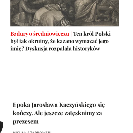
Bzdury o średniowieczu |
Ten król Polski
był tak okrutny, że kazano wymazać jego
imię? Dyskusja rozpalała historyków
Epoka Jarosława Kaczyńskiego się
kończy. Ale jeszcze zatęsknimy za
prezesem
MICHAŁ SZADKOWSKI