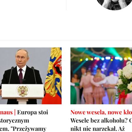
naus |
Europa stoi
Nowe wesela, nowe kło
storycznym
Wesele bez alkoholu? O
em. "Przeżywamy
nikt nie narzekał. Aż