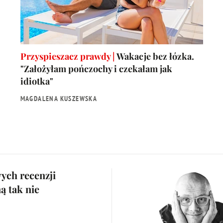
Przyspieszacz prawdy |
Wakacje bez łózka.
"Założyłam pończochy i czekałam jak
idiotka"
MAGDALENA KUSZEWSKA
wych recenzji
ą tak nie