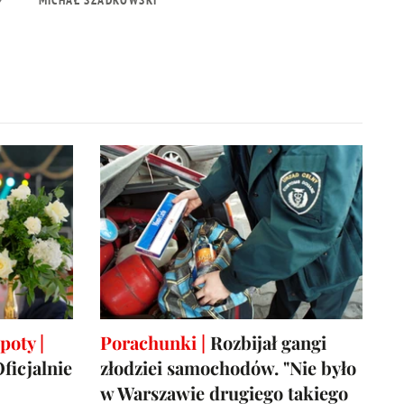
poty |
Porachunki |
Rozbijał gangi
ficjalnie
złodziei samochodów. "Nie było
w Warszawie drugiego takiego