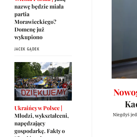
nazwę będzie miała
partia
Morawieckiego?
Domenę już
wykupiono
JACEK GĄDEK
Nowog
Kac
Ukraińcy w Polsce |
Niegdyś jed
Młodzi, wykształceni,
napędzający
gospodarkę. Fakty o