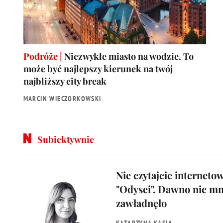
Podróże |
Niezwykłe miasto na wodzie. To
może być najlepszy kierunek na twój
najbliższy city break
MARCIN WIECZORKOWSKI
Subiektywnie
Nie czytajcie interneto
"Odysei". Dawno nic mn
zawładnęło
KATARZYNA KASIA