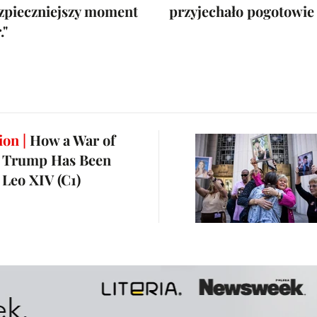
zpieczniejszy moment
przyjechało pogotowie
."
ion |
How a War of
 Trump Has Been
 Leo XIV (C1)