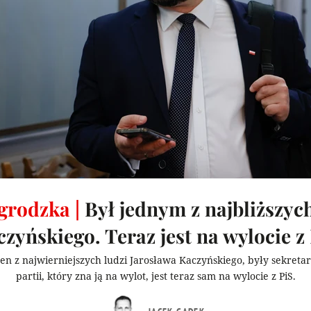
rodzka |
Był jednym z najbliższych
zyńskiego. Teraz jest na wylocie z
en z najwierniejszych ludzi Jarosława Kaczyńskiego, były sekreta
partii, który zna ją na wylot, jest teraz sam na wylocie z PiS.