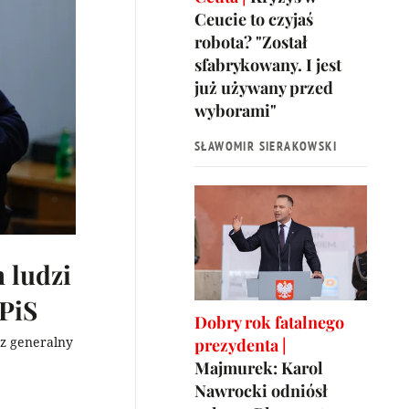
Ceucie to czyjaś
robota? "Został
sfabrykowany. I jest
już używany przed
wyborami"
SŁAWOMIR SIERAKOWSKI
 ludzi
 PiS
Dobry rok fatalnego
rz generalny
prezydenta |
Majmurek: Karol
Nawrocki odniósł