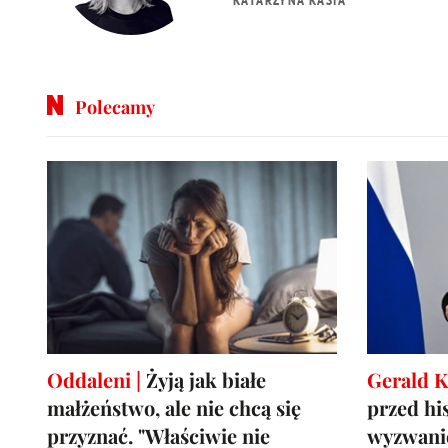
Polecamy
Oddaleni |
Żyją jak białe
Gerald K
małżeństwo, ale nie chcą się
przed hi
przyznać. "Właściwie nie
wyzwani