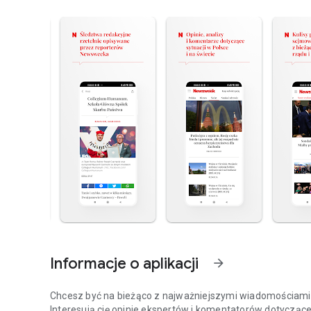
Informacje o aplikacji
arrow_forward
Chcesz być na bieżąco z najważniejszymi wiadomościami z
Interesują cię opinie ekspertów i komentatorów dotyczące