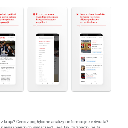
 kraju? Cenisz pogłębione analizy i informacje ze świata?
 najważniejszych wydarzeń? Jeśli tak, to znaczy, że ta