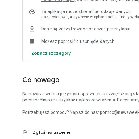
Ta aplikacja może zbierać te rodzaje danych
Dane osobowe, Aktywność w aplikacjach i inne typy da
Dane są zaszyfrowane podczas przesyłania
Możesz poprosić o usunięcie danych
Zobacz szczegóły
Co nowego
Najnowsza wersja przynosi usprawnienia i zwiększoną stabi
pełni możliwości i uzyskać najlepsze wrażenia. Doceniam
Potrzebujesz pomocy? Napisz do nas: pomoc@newsweek.p
flag
Zgłoś naruszenie