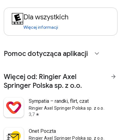
Dla wszystkich
Więcej informacji
Pomoc dotycząca aplikacji
expand_more
Więcej od: Ringier Axel
arrow_forward
Springer Polska sp. z o.o.
Sympatia – randki, flirt, czat
Ringier Axel Springer Polska sp. z o.o.
3,7
star
Onet Poczta
Ringier Axel Springer Polska sp. z o.o.