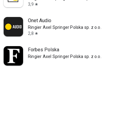
3,9
star
Onet Audio
Ringier Axel Springer Polska sp. z o.o.
2,8
star
Forbes Polska
Ringier Axel Springer Polska sp. z o.o.