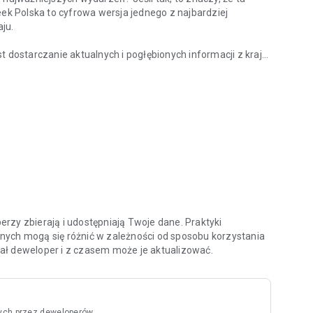
eek Polska to cyfrowa wersja jednego z najbardziej
ju.
ostarczanie aktualnych i pogłębionych informacji z kraju
z kraju?
nych specjalistów oraz ekspertów w swoich dziedzinach.
ami i ciekawymi osobowościami na temat procesów oraz
 tacy jak Zbigniew Hołdys, Krzysztof Materna czy Marcin
aktualnych i archiwalnych numerów tygodnika, ale także do
chologia”, „Newsweek Zdrowie”, oraz wszystkich
atności oraz zasady użytkowania aplikacji znajdziesz na
rzy zbierają i udostępniają Twoje dane. Praktyki
nych mogą się różnić w zależności od sposobu korzystania
odał deweloper i z czasem może je aktualizować.
ych przez deweloperów