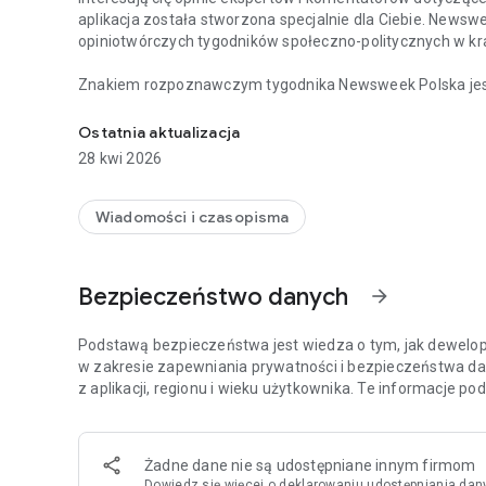
aplikacja została stworzona specjalnie dla Ciebie. Newsw
opiniotwórczych tygodników społeczno-politycznych w kra
Znakiem rozpoznawczym tygodnika Newsweek Polska jest d
Chcesz być na bieżąco z najważniejszymi wiadomościami 
i ze świata, opatrzonych komentarzami najbardziej cenio
Tygodnik Newsweek Polska to także wywiady z autorytet
Ostatnia aktualizacja
ważnych wydarzeń zachodzących w Polsce i za granicą.
28 kwi 2026
Na łamach tygodnika publikują również cenieni publicyści,
Meller.
Wiadomości i czasopisma
Aplikacja Newsweek Polska umożliwia dostęp nie tylko do 
wszystkich magazynów – np. „Newsweeka Historia”, Newsweek Psy
Bezpieczeństwo danych
arrow_forward
wydań specjalnych.
Więcej szczegółów dotyczących subskrypcji, politykę pryw
Podstawą bezpieczeństwa jest wiedza o tym, jak dewelope
stronie: https://premium.onet.pl/regulamin
w zakresie zapewniania prywatności i bezpieczeństwa da
z aplikacji, regionu i wieku użytkownika. Te informacje p
Żadne dane nie są udostępniane innym firmom
Dowiedz się więcej
o deklarowaniu udostępniania dan