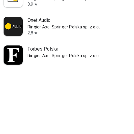
3,9
star
Onet Audio
Ringier Axel Springer Polska sp. z o.o.
2,8
star
Forbes Polska
Ringier Axel Springer Polska sp. z o.o.