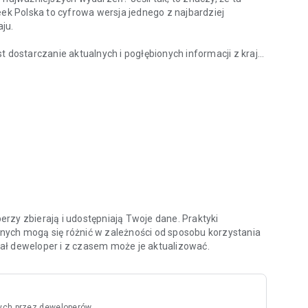
eek Polska to cyfrowa wersja jednego z najbardziej
ju.
ostarczanie aktualnych i pogłębionych informacji z kraju
z kraju?
nych specjalistów oraz ekspertów w swoich dziedzinach.
ami i ciekawymi osobowościami na temat procesów oraz
 tacy jak Zbigniew Hołdys, Krzysztof Materna czy Marcin
aktualnych i archiwalnych numerów tygodnika, ale także do
chologia”, „Newsweek Zdrowie”, oraz wszystkich
atności oraz zasady użytkowania aplikacji znajdziesz na
rzy zbierają i udostępniają Twoje dane. Praktyki
nych mogą się różnić w zależności od sposobu korzystania
odał deweloper i z czasem może je aktualizować.
ych przez deweloperów