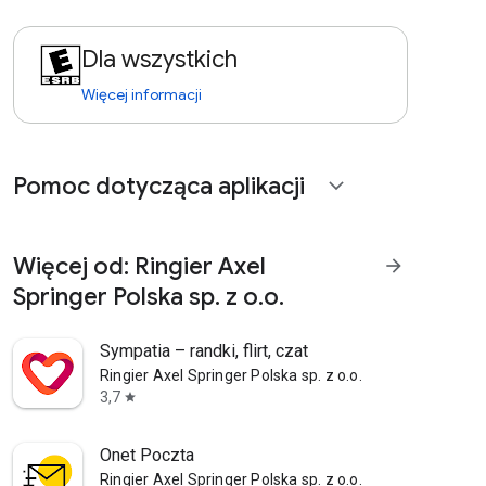
Dla wszystkich
Więcej informacji
Pomoc dotycząca aplikacji
expand_more
Więcej od: Ringier Axel
arrow_forward
Springer Polska sp. z o.o.
Sympatia – randki, flirt, czat
Ringier Axel Springer Polska sp. z o.o.
3,7
star
Onet Poczta
Ringier Axel Springer Polska sp. z o.o.