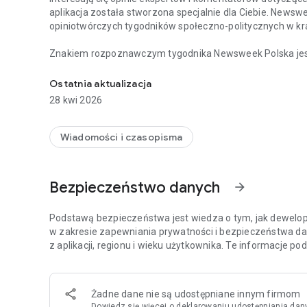
aplikacja została stworzona specjalnie dla Ciebie. Newsw
opiniotwórczych tygodników społeczno-politycznych w kra
Znakiem rozpoznawczym tygodnika Newsweek Polska jest d
Chcesz być na bieżąco z najważniejszymi wiadomościami 
i ze świata, opatrzonych komentarzami najbardziej cenio
Tygodnik Newsweek Polska to także wywiady z autorytet
Ostatnia aktualizacja
ważnych wydarzeń zachodzących w Polsce i za granicą.
28 kwi 2026
Na łamach tygodnika publikują również cenieni publicyści,
Meller.
Wiadomości i czasopisma
Aplikacja Newsweek Polska umożliwia dostęp nie tylko do 
wszystkich magazynów – np. „Newsweeka Historia”, Newsweek Psy
Bezpieczeństwo danych
arrow_forward
wydań specjalnych.
Więcej szczegółów dotyczących subskrypcji, politykę pryw
Podstawą bezpieczeństwa jest wiedza o tym, jak dewelope
stronie: https://premium.onet.pl/regulamin
w zakresie zapewniania prywatności i bezpieczeństwa da
z aplikacji, regionu i wieku użytkownika. Te informacje p
Żadne dane nie są udostępniane innym firmom
Dowiedz się więcej
o deklarowaniu udostępniania dan