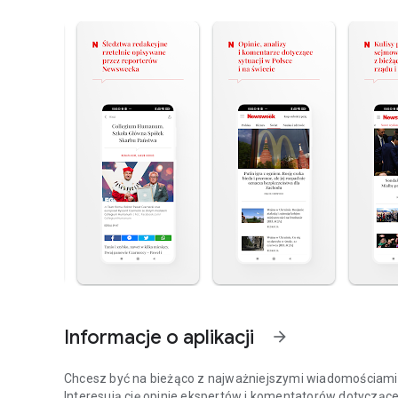
Informacje o aplikacji
arrow_forward
Chcesz być na bieżąco z najważniejszymi wiadomościami z
Interesują cię opinie ekspertów i komentatorów dotyczące