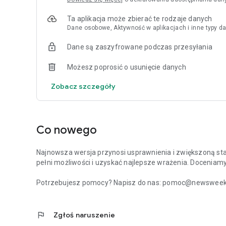
Ta aplikacja może zbierać te rodzaje danych
Dane osobowe, Aktywność w aplikacjach i inne typy da
Dane są zaszyfrowane podczas przesyłania
Możesz poprosić o usunięcie danych
Zobacz szczegóły
Co nowego
Najnowsza wersja przynosi usprawnienia i zwiększoną stabi
pełni możliwości i uzyskać najlepsze wrażenia. Doceniam
Potrzebujesz pomocy? Napisz do nas: pomoc@newsweek.p
flag
Zgłoś naruszenie