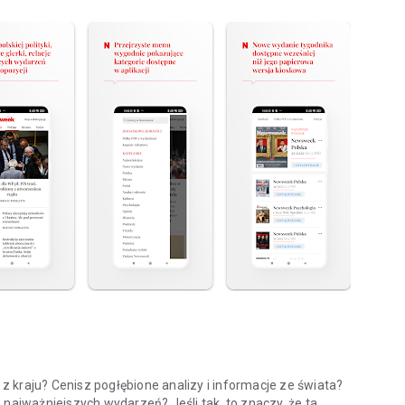
 kraju? Cenisz pogłębione analizy i informacje ze świata?
 najważniejszych wydarzeń? Jeśli tak, to znaczy, że ta