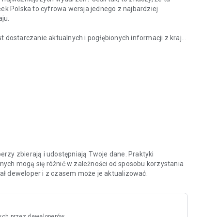
eek Polska to cyfrowa wersja jednego z najbardziej
ju.
ostarczanie aktualnych i pogłębionych informacji z kraju
z kraju?
nych specjalistów oraz ekspertów w swoich dziedzinach.
ami i ciekawymi osobowościami na temat procesów oraz
 tacy jak Zbigniew Hołdys, Krzysztof Materna czy Marcin
aktualnych i archiwalnych numerów tygodnika, ale także do
chologia”, „Newsweek Zdrowie”, oraz wszystkich
atności oraz zasady użytkowania aplikacji znajdziesz na
rzy zbierają i udostępniają Twoje dane. Praktyki
nych mogą się różnić w zależności od sposobu korzystania
odał deweloper i z czasem może je aktualizować.
ych przez deweloperów