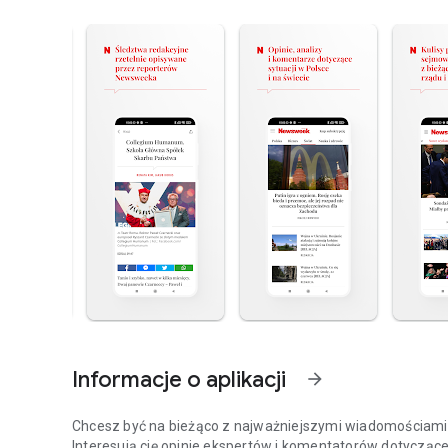
Informacje o aplikacji
arrow_forward
Chcesz być na bieżąco z najważniejszymi wiadomościami z
Interesują cię opinie ekspertów i komentatorów dotyczące