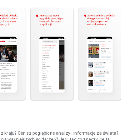
 kraju? Cenisz pogłębione analizy i informacje ze świata?
 najważniejszych wydarzeń? Jeśli tak, to znaczy, że ta