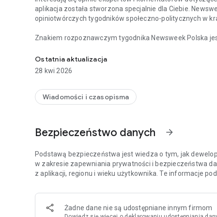
aplikacja została stworzona specjalnie dla Ciebie. Newsw
opiniotwórczych tygodników społeczno-politycznych w kra
Znakiem rozpoznawczym tygodnika Newsweek Polska jest d
Chcesz być na bieżąco z najważniejszymi wiadomościami 
i ze świata, opatrzonych komentarzami najbardziej cenio
Tygodnik Newsweek Polska to także wywiady z autorytet
Ostatnia aktualizacja
ważnych wydarzeń zachodzących w Polsce i za granicą.
28 kwi 2026
Na łamach tygodnika publikują również cenieni publicyści,
Meller.
Wiadomości i czasopisma
Aplikacja Newsweek Polska umożliwia dostęp nie tylko do 
wszystkich magazynów – np. „Newsweeka Historia”, Newsweek Psy
Bezpieczeństwo danych
arrow_forward
wydań specjalnych.
Więcej szczegółów dotyczących subskrypcji, politykę pryw
Podstawą bezpieczeństwa jest wiedza o tym, jak dewelope
stronie: https://premium.onet.pl/regulamin
w zakresie zapewniania prywatności i bezpieczeństwa da
z aplikacji, regionu i wieku użytkownika. Te informacje p
Żadne dane nie są udostępniane innym firmom
Dowiedz się więcej
o deklarowaniu udostępniania dan