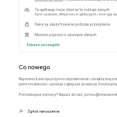
Ta aplikacja może zbierać te rodzaje danych
Dane osobowe, Aktywność w aplikacjach i inne typy da
Dane są zaszyfrowane podczas przesyłania
Możesz poprosić o usunięcie danych
Zobacz szczegóły
Co nowego
Najnowsza wersja przynosi usprawnienia i zwiększoną stabi
pełni możliwości i uzyskać najlepsze wrażenia. Doceniam
Potrzebujesz pomocy? Napisz do nas: pomoc@newsweek.p
flag
Zgłoś naruszenie