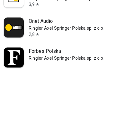
3,9
star
Onet Audio
Ringier Axel Springer Polska sp. z o.o.
2,8
star
Forbes Polska
Ringier Axel Springer Polska sp. z o.o.