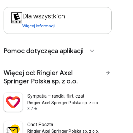
Dla wszystkich
Więcej informacji
Pomoc dotycząca aplikacji
expand_more
Więcej od: Ringier Axel
arrow_forward
Springer Polska sp. z o.o.
Sympatia – randki, flirt, czat
Ringier Axel Springer Polska sp. z o.o.
3,7
star
Onet Poczta
Ringier Axel Springer Polska sp. z o.o.