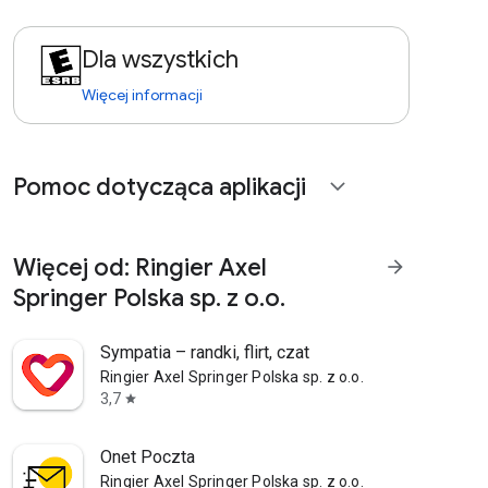
Dla wszystkich
Więcej informacji
Pomoc dotycząca aplikacji
expand_more
Więcej od: Ringier Axel
arrow_forward
Springer Polska sp. z o.o.
Sympatia – randki, flirt, czat
Ringier Axel Springer Polska sp. z o.o.
3,7
star
Onet Poczta
Ringier Axel Springer Polska sp. z o.o.