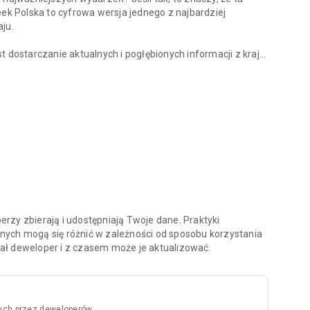
eek Polska to cyfrowa wersja jednego z najbardziej
ju.
ostarczanie aktualnych i pogłębionych informacji z kraju
z kraju?
nych specjalistów oraz ekspertów w swoich dziedzinach.
ami i ciekawymi osobowościami na temat procesów oraz
 tacy jak Zbigniew Hołdys, Krzysztof Materna czy Marcin
aktualnych i archiwalnych numerów tygodnika, ale także do
chologia”, „Newsweek Zdrowie”, oraz wszystkich
atności oraz zasady użytkowania aplikacji znajdziesz na
rzy zbierają i udostępniają Twoje dane. Praktyki
nych mogą się różnić w zależności od sposobu korzystania
odał deweloper i z czasem może je aktualizować.
ych przez deweloperów