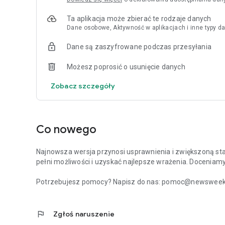
Ta aplikacja może zbierać te rodzaje danych
Dane osobowe, Aktywność w aplikacjach i inne typy da
Dane są zaszyfrowane podczas przesyłania
Możesz poprosić o usunięcie danych
Zobacz szczegóły
Co nowego
Najnowsza wersja przynosi usprawnienia i zwiększoną stabi
pełni możliwości i uzyskać najlepsze wrażenia. Doceniam
Potrzebujesz pomocy? Napisz do nas: pomoc@newsweek.p
flag
Zgłoś naruszenie