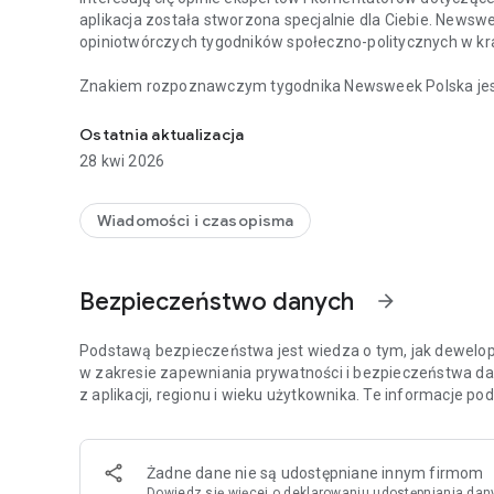
aplikacja została stworzona specjalnie dla Ciebie. Newsw
opiniotwórczych tygodników społeczno-politycznych w kra
Znakiem rozpoznawczym tygodnika Newsweek Polska jest d
Chcesz być na bieżąco z najważniejszymi wiadomościami 
i ze świata, opatrzonych komentarzami najbardziej cenio
Tygodnik Newsweek Polska to także wywiady z autorytet
Ostatnia aktualizacja
ważnych wydarzeń zachodzących w Polsce i za granicą.
28 kwi 2026
Na łamach tygodnika publikują również cenieni publicyści,
Meller.
Wiadomości i czasopisma
Aplikacja Newsweek Polska umożliwia dostęp nie tylko do 
wszystkich magazynów – np. „Newsweeka Historia”, Newsweek Psy
Bezpieczeństwo danych
arrow_forward
wydań specjalnych.
Więcej szczegółów dotyczących subskrypcji, politykę pryw
Podstawą bezpieczeństwa jest wiedza o tym, jak dewelope
stronie: https://premium.onet.pl/regulamin
w zakresie zapewniania prywatności i bezpieczeństwa da
z aplikacji, regionu i wieku użytkownika. Te informacje p
Żadne dane nie są udostępniane innym firmom
Dowiedz się więcej
o deklarowaniu udostępniania dan