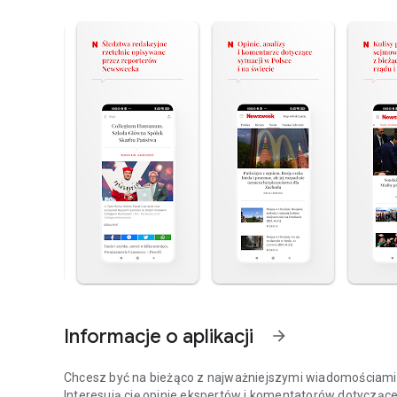
Informacje o aplikacji
arrow_forward
Chcesz być na bieżąco z najważniejszymi wiadomościami z
Interesują cię opinie ekspertów i komentatorów dotyczące