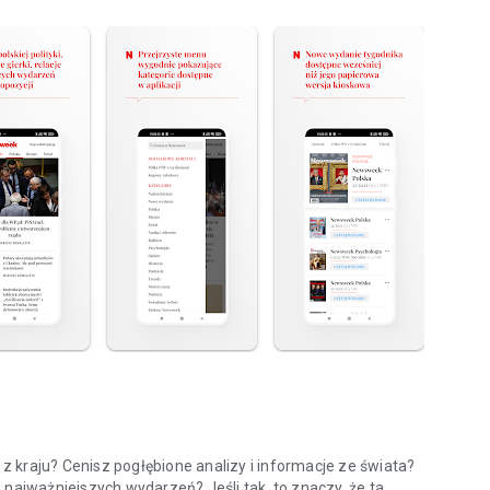
 kraju? Cenisz pogłębione analizy i informacje ze świata?
 najważniejszych wydarzeń? Jeśli tak, to znaczy, że ta