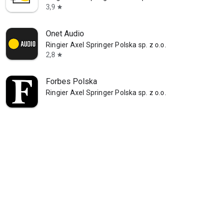
3,9
star
Onet Audio
Ringier Axel Springer Polska sp. z o.o.
2,8
star
Forbes Polska
Ringier Axel Springer Polska sp. z o.o.