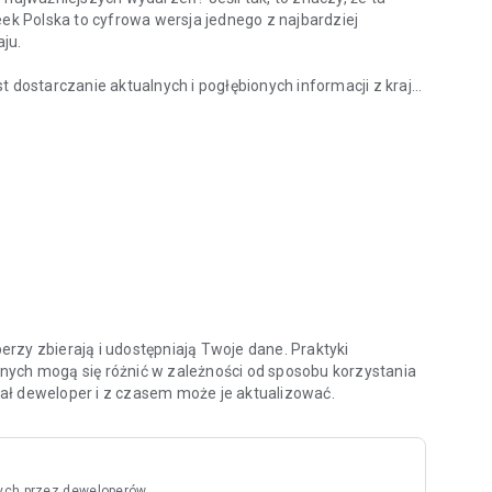
eek Polska to cyfrowa wersja jednego z najbardziej
ju.
ostarczanie aktualnych i pogłębionych informacji z kraju
z kraju?
nych specjalistów oraz ekspertów w swoich dziedzinach.
ami i ciekawymi osobowościami na temat procesów oraz
 tacy jak Zbigniew Hołdys, Krzysztof Materna czy Marcin
aktualnych i archiwalnych numerów tygodnika, ale także do
chologia”, „Newsweek Zdrowie”, oraz wszystkich
atności oraz zasady użytkowania aplikacji znajdziesz na
rzy zbierają i udostępniają Twoje dane. Praktyki
nych mogą się różnić w zależności od sposobu korzystania
odał deweloper i z czasem może je aktualizować.
ych przez deweloperów