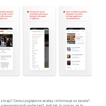
 kraju? Cenisz pogłębione analizy i informacje ze świata?
 najważniejszych wydarzeń? Jeśli tak, to znaczy, że ta