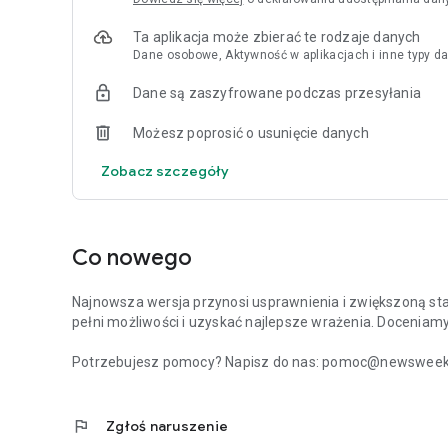
Ta aplikacja może zbierać te rodzaje danych
Dane osobowe, Aktywność w aplikacjach i inne typy da
Dane są zaszyfrowane podczas przesyłania
Możesz poprosić o usunięcie danych
Zobacz szczegóły
Co nowego
Najnowsza wersja przynosi usprawnienia i zwiększoną stabi
pełni możliwości i uzyskać najlepsze wrażenia. Doceniam
Potrzebujesz pomocy? Napisz do nas: pomoc@newsweek.p
flag
Zgłoś naruszenie