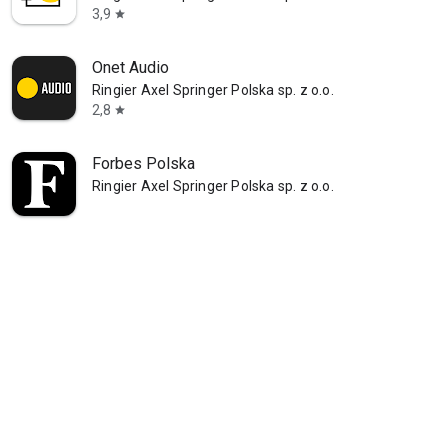
3,9
star
Onet Audio
Ringier Axel Springer Polska sp. z o.o.
2,8
star
Forbes Polska
Ringier Axel Springer Polska sp. z o.o.