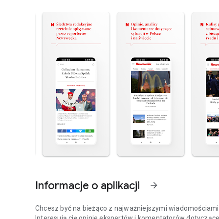
Informacje o aplikacji
arrow_forward
Chcesz być na bieżąco z najważniejszymi wiadomościami z
Interesują cię opinie ekspertów i komentatorów dotyczące