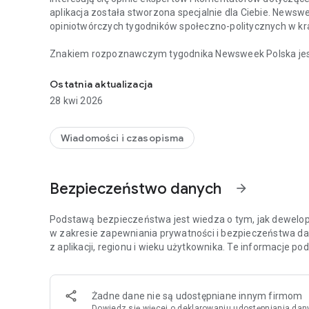
aplikacja została stworzona specjalnie dla Ciebie. Newsw
opiniotwórczych tygodników społeczno-politycznych w kra
Znakiem rozpoznawczym tygodnika Newsweek Polska jest d
Chcesz być na bieżąco z najważniejszymi wiadomościami 
i ze świata, opatrzonych komentarzami najbardziej cenio
Tygodnik Newsweek Polska to także wywiady z autorytet
Ostatnia aktualizacja
ważnych wydarzeń zachodzących w Polsce i za granicą.
28 kwi 2026
Na łamach tygodnika publikują również cenieni publicyści,
Meller.
Wiadomości i czasopisma
Aplikacja Newsweek Polska umożliwia dostęp nie tylko do 
wszystkich magazynów – np. „Newsweeka Historia”, Newsweek Psy
Bezpieczeństwo danych
arrow_forward
wydań specjalnych.
Więcej szczegółów dotyczących subskrypcji, politykę pryw
Podstawą bezpieczeństwa jest wiedza o tym, jak dewelope
stronie: https://premium.onet.pl/regulamin
w zakresie zapewniania prywatności i bezpieczeństwa da
z aplikacji, regionu i wieku użytkownika. Te informacje p
Żadne dane nie są udostępniane innym firmom
Dowiedz się więcej
o deklarowaniu udostępniania dan