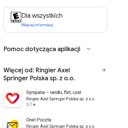
Dla wszystkich
Więcej informacji
Pomoc dotycząca aplikacji
expand_more
Więcej od: Ringier Axel
arrow_forward
Springer Polska sp. z o.o.
Sympatia – randki, flirt, czat
Ringier Axel Springer Polska sp. z o.o.
3,7
star
Onet Poczta
Ringier Axel Springer Polska sp. z o.o.