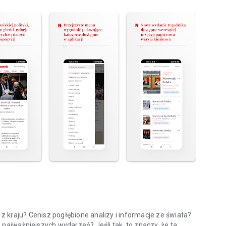
 kraju? Cenisz pogłębione analizy i informacje ze świata?
 najważniejszych wydarzeń? Jeśli tak, to znaczy, że ta