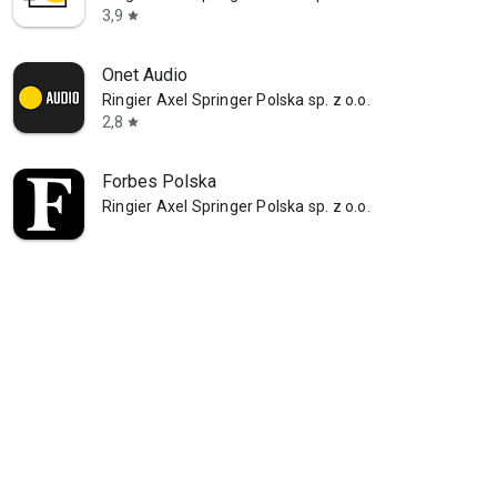
3,9
star
Onet Audio
Ringier Axel Springer Polska sp. z o.o.
2,8
star
Forbes Polska
Ringier Axel Springer Polska sp. z o.o.