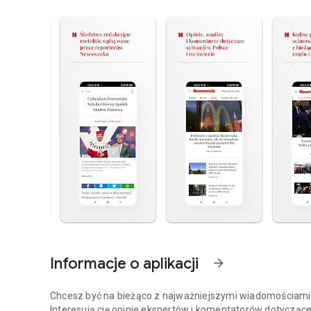
Informacje o aplikacji
arrow_forward
Chcesz być na bieżąco z najważniejszymi wiadomościami z
Interesują cię opinie ekspertów i komentatorów dotyczące