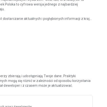
eek Polska to cyfrowa wersja jednego z najbardziej
ju.
ostarczanie aktualnych i pogłębionych informacji z kraju
z kraju?
nych specjalistów oraz ekspertów w swoich dziedzinach.
ami i ciekawymi osobowościami na temat procesów oraz
 tacy jak Zbigniew Hołdys, Krzysztof Materna czy Marcin
aktualnych i archiwalnych numerów tygodnika, ale także do
chologia”, „Newsweek Zdrowie”, oraz wszystkich
atności oraz zasady użytkowania aplikacji znajdziesz na
rzy zbierają i udostępniają Twoje dane. Praktyki
nych mogą się różnić w zależności od sposobu korzystania
odał deweloper i z czasem może je aktualizować.
ych przez deweloperów