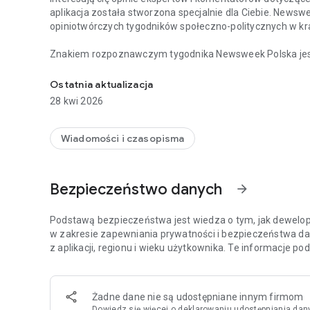
aplikacja została stworzona specjalnie dla Ciebie. Newsw
opiniotwórczych tygodników społeczno-politycznych w kra
Znakiem rozpoznawczym tygodnika Newsweek Polska jest d
Chcesz być na bieżąco z najważniejszymi wiadomościami 
i ze świata, opatrzonych komentarzami najbardziej cenio
Tygodnik Newsweek Polska to także wywiady z autorytet
Ostatnia aktualizacja
ważnych wydarzeń zachodzących w Polsce i za granicą.
28 kwi 2026
Na łamach tygodnika publikują również cenieni publicyści,
Meller.
Wiadomości i czasopisma
Aplikacja Newsweek Polska umożliwia dostęp nie tylko do 
wszystkich magazynów – np. „Newsweeka Historia”, Newsweek Psy
Bezpieczeństwo danych
arrow_forward
wydań specjalnych.
Więcej szczegółów dotyczących subskrypcji, politykę pryw
Podstawą bezpieczeństwa jest wiedza o tym, jak dewelope
stronie: https://premium.onet.pl/regulamin
w zakresie zapewniania prywatności i bezpieczeństwa da
z aplikacji, regionu i wieku użytkownika. Te informacje p
Żadne dane nie są udostępniane innym firmom
Dowiedz się więcej
o deklarowaniu udostępniania dan