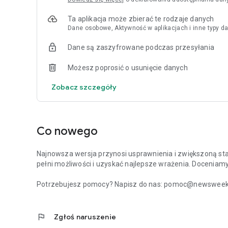
Ta aplikacja może zbierać te rodzaje danych
Dane osobowe, Aktywność w aplikacjach i inne typy da
Dane są zaszyfrowane podczas przesyłania
Możesz poprosić o usunięcie danych
Zobacz szczegóły
Co nowego
Najnowsza wersja przynosi usprawnienia i zwiększoną stabi
pełni możliwości i uzyskać najlepsze wrażenia. Doceniam
Potrzebujesz pomocy? Napisz do nas: pomoc@newsweek.p
flag
Zgłoś naruszenie