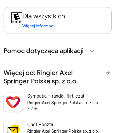
Dla wszystkich
Więcej informacji
Pomoc dotycząca aplikacji
expand_more
Więcej od: Ringier Axel
arrow_forward
Springer Polska sp. z o.o.
Sympatia – randki, flirt, czat
Ringier Axel Springer Polska sp. z o.o.
3,7
star
Onet Poczta
Ringier Axel Springer Polska sp. z o.o.