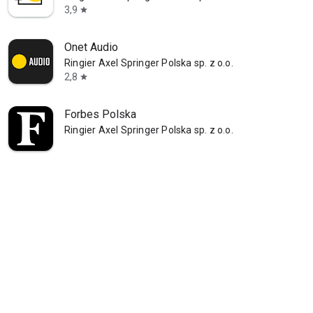
3,9
star
Onet Audio
Ringier Axel Springer Polska sp. z o.o.
2,8
star
Forbes Polska
Ringier Axel Springer Polska sp. z o.o.