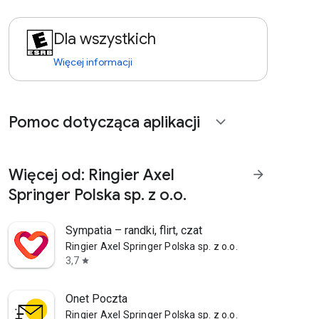
Dla wszystkich
Więcej informacji
Pomoc dotycząca aplikacji
expand_more
Więcej od: Ringier Axel
arrow_forward
Springer Polska sp. z o.o.
Sympatia – randki, flirt, czat
Ringier Axel Springer Polska sp. z o.o.
3,7
star
Onet Poczta
Ringier Axel Springer Polska sp. z o.o.