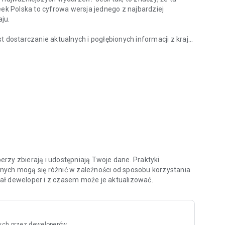
eek Polska to cyfrowa wersja jednego z najbardziej
ju.
ostarczanie aktualnych i pogłębionych informacji z kraju
z kraju?
nych specjalistów oraz ekspertów w swoich dziedzinach.
ami i ciekawymi osobowościami na temat procesów oraz
 tacy jak Zbigniew Hołdys, Krzysztof Materna czy Marcin
aktualnych i archiwalnych numerów tygodnika, ale także do
chologia”, „Newsweek Zdrowie”, oraz wszystkich
atności oraz zasady użytkowania aplikacji znajdziesz na
rzy zbierają i udostępniają Twoje dane. Praktyki
nych mogą się różnić w zależności od sposobu korzystania
odał deweloper i z czasem może je aktualizować.
ych przez deweloperów