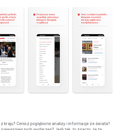
 kraju? Cenisz pogłębione analizy i informacje ze świata?
 najważniejszych wydarzeń? Jeśli tak, to znaczy, że ta