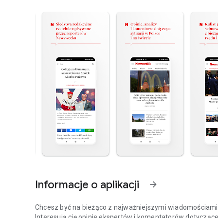
Informacje o aplikacji
arrow_forward
Chcesz być na bieżąco z najważniejszymi wiadomościami z
Interesują cię opinie ekspertów i komentatorów dotyczące