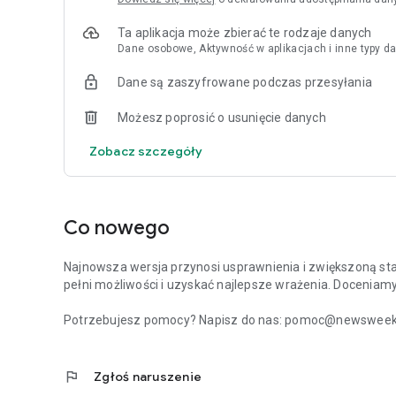
Ta aplikacja może zbierać te rodzaje danych
Dane osobowe, Aktywność w aplikacjach i inne typy da
Dane są zaszyfrowane podczas przesyłania
Możesz poprosić o usunięcie danych
Zobacz szczegóły
Co nowego
Najnowsza wersja przynosi usprawnienia i zwiększoną stabi
pełni możliwości i uzyskać najlepsze wrażenia. Doceniam
Potrzebujesz pomocy? Napisz do nas: pomoc@newsweek.p
flag
Zgłoś naruszenie