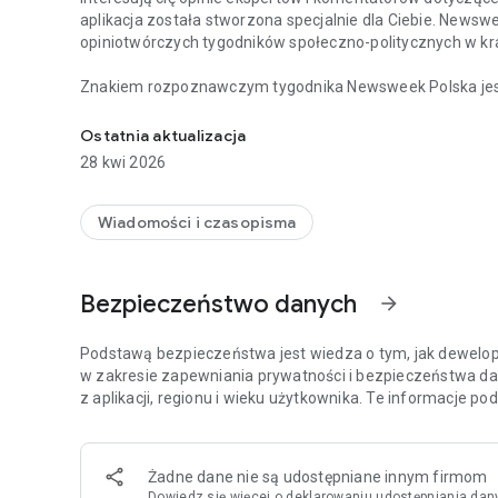
aplikacja została stworzona specjalnie dla Ciebie. Newsw
opiniotwórczych tygodników społeczno-politycznych w kra
Znakiem rozpoznawczym tygodnika Newsweek Polska jest d
Chcesz być na bieżąco z najważniejszymi wiadomościami 
i ze świata, opatrzonych komentarzami najbardziej cenio
Tygodnik Newsweek Polska to także wywiady z autorytet
Ostatnia aktualizacja
ważnych wydarzeń zachodzących w Polsce i za granicą.
28 kwi 2026
Na łamach tygodnika publikują również cenieni publicyści,
Meller.
Wiadomości i czasopisma
Aplikacja Newsweek Polska umożliwia dostęp nie tylko do 
wszystkich magazynów – np. „Newsweeka Historia”, Newsweek Psy
Bezpieczeństwo danych
arrow_forward
wydań specjalnych.
Więcej szczegółów dotyczących subskrypcji, politykę pryw
Podstawą bezpieczeństwa jest wiedza o tym, jak dewelope
stronie: https://premium.onet.pl/regulamin
w zakresie zapewniania prywatności i bezpieczeństwa da
z aplikacji, regionu i wieku użytkownika. Te informacje p
Żadne dane nie są udostępniane innym firmom
Dowiedz się więcej
o deklarowaniu udostępniania dan