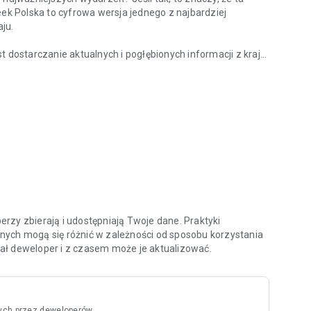
eek Polska to cyfrowa wersja jednego z najbardziej
ju.
ostarczanie aktualnych i pogłębionych informacji z kraju
z kraju?
nych specjalistów oraz ekspertów w swoich dziedzinach.
ami i ciekawymi osobowościami na temat procesów oraz
 tacy jak Zbigniew Hołdys, Krzysztof Materna czy Marcin
aktualnych i archiwalnych numerów tygodnika, ale także do
chologia”, „Newsweek Zdrowie”, oraz wszystkich
atności oraz zasady użytkowania aplikacji znajdziesz na
rzy zbierają i udostępniają Twoje dane. Praktyki
nych mogą się różnić w zależności od sposobu korzystania
odał deweloper i z czasem może je aktualizować.
ych przez deweloperów