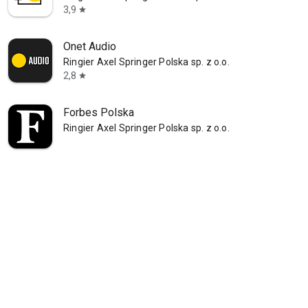
3,9
star
Onet Audio
Ringier Axel Springer Polska sp. z o.o.
2,8
star
Forbes Polska
Ringier Axel Springer Polska sp. z o.o.