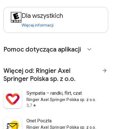
Dla wszystkich
Więcej informacji
Pomoc dotycząca aplikacji
expand_more
Więcej od: Ringier Axel
arrow_forward
Springer Polska sp. z o.o.
Sympatia – randki, flirt, czat
Ringier Axel Springer Polska sp. z o.o.
3,7
star
Onet Poczta
Ringier Axel Springer Polska sp. z o.o.