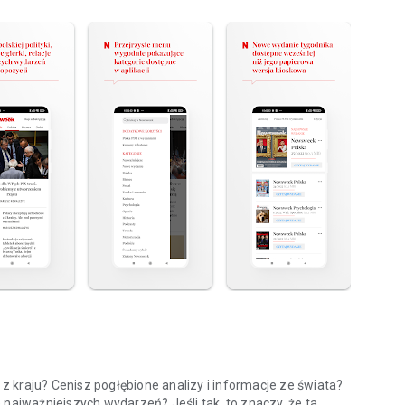
 kraju? Cenisz pogłębione analizy i informacje ze świata?
 najważniejszych wydarzeń? Jeśli tak, to znaczy, że ta