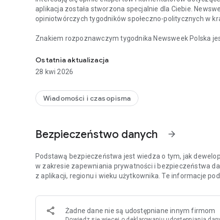
aplikacja została stworzona specjalnie dla Ciebie. Newsw
opiniotwórczych tygodników społeczno-politycznych w kra
Znakiem rozpoznawczym tygodnika Newsweek Polska jest d
Chcesz być na bieżąco z najważniejszymi wiadomościami 
i ze świata, opatrzonych komentarzami najbardziej cenio
Tygodnik Newsweek Polska to także wywiady z autorytet
Ostatnia aktualizacja
ważnych wydarzeń zachodzących w Polsce i za granicą.
28 kwi 2026
Na łamach tygodnika publikują również cenieni publicyści,
Meller.
Wiadomości i czasopisma
Aplikacja Newsweek Polska umożliwia dostęp nie tylko do 
wszystkich magazynów – np. „Newsweeka Historia”, Newsweek Psy
Bezpieczeństwo danych
arrow_forward
wydań specjalnych.
Więcej szczegółów dotyczących subskrypcji, politykę pryw
Podstawą bezpieczeństwa jest wiedza o tym, jak dewelope
stronie: https://premium.onet.pl/regulamin
w zakresie zapewniania prywatności i bezpieczeństwa da
z aplikacji, regionu i wieku użytkownika. Te informacje p
Żadne dane nie są udostępniane innym firmom
Dowiedz się więcej
o deklarowaniu udostępniania dan