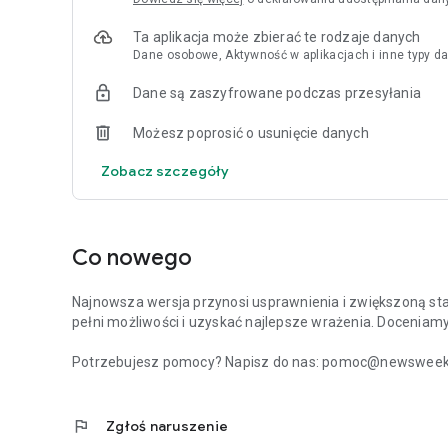
Ta aplikacja może zbierać te rodzaje danych
Dane osobowe, Aktywność w aplikacjach i inne typy da
Dane są zaszyfrowane podczas przesyłania
Możesz poprosić o usunięcie danych
Zobacz szczegóły
Co nowego
Najnowsza wersja przynosi usprawnienia i zwiększoną stabi
pełni możliwości i uzyskać najlepsze wrażenia. Doceniam
Potrzebujesz pomocy? Napisz do nas: pomoc@newsweek.p
flag
Zgłoś naruszenie