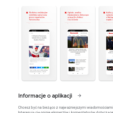
Informacje o aplikacji
arrow_forward
Chcesz być na bieżąco z najważniejszymi wiadomościami z
Interesują cię opinie ekspertów i komentatorów dotyczące