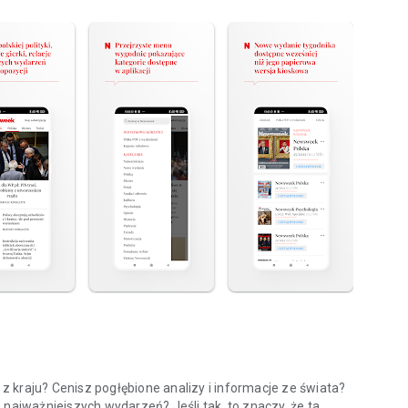
 kraju? Cenisz pogłębione analizy i informacje ze świata?
 najważniejszych wydarzeń? Jeśli tak, to znaczy, że ta