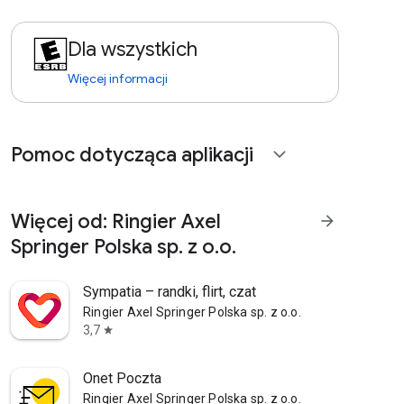
Dla wszystkich
Więcej informacji
Pomoc dotycząca aplikacji
expand_more
Więcej od: Ringier Axel
arrow_forward
Springer Polska sp. z o.o.
Sympatia – randki, flirt, czat
Ringier Axel Springer Polska sp. z o.o.
3,7
star
Onet Poczta
Ringier Axel Springer Polska sp. z o.o.