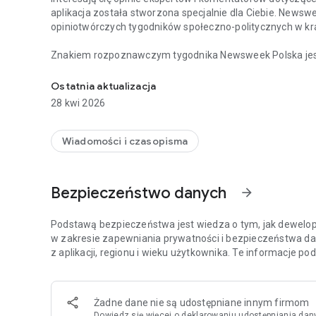
aplikacja została stworzona specjalnie dla Ciebie. Newsw
opiniotwórczych tygodników społeczno-politycznych w kra
Znakiem rozpoznawczym tygodnika Newsweek Polska jest d
Chcesz być na bieżąco z najważniejszymi wiadomościami 
i ze świata, opatrzonych komentarzami najbardziej cenio
Tygodnik Newsweek Polska to także wywiady z autorytet
Ostatnia aktualizacja
ważnych wydarzeń zachodzących w Polsce i za granicą.
28 kwi 2026
Na łamach tygodnika publikują również cenieni publicyści,
Meller.
Wiadomości i czasopisma
Aplikacja Newsweek Polska umożliwia dostęp nie tylko do 
wszystkich magazynów – np. „Newsweeka Historia”, Newsweek Psy
Bezpieczeństwo danych
arrow_forward
wydań specjalnych.
Więcej szczegółów dotyczących subskrypcji, politykę pryw
Podstawą bezpieczeństwa jest wiedza o tym, jak dewelope
stronie: https://premium.onet.pl/regulamin
w zakresie zapewniania prywatności i bezpieczeństwa da
z aplikacji, regionu i wieku użytkownika. Te informacje p
Żadne dane nie są udostępniane innym firmom
Dowiedz się więcej
o deklarowaniu udostępniania dan