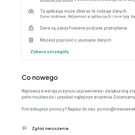
Ta aplikacja może zbierać te rodzaje danych
Dane osobowe, Aktywność w aplikacjach i inne typy da
Dane są zaszyfrowane podczas przesyłania
Możesz poprosić o usunięcie danych
Zobacz szczegóły
Co nowego
Najnowsza wersja przynosi usprawnienia i zwiększoną stabi
pełni możliwości i uzyskać najlepsze wrażenia. Doceniam
Potrzebujesz pomocy? Napisz do nas: pomoc@newsweek.p
flag
Zgłoś naruszenie