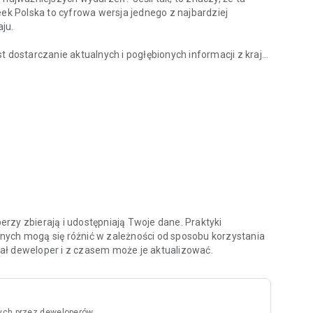
eek Polska to cyfrowa wersja jednego z najbardziej
ju.
ostarczanie aktualnych i pogłębionych informacji z kraju
z kraju?
nych specjalistów oraz ekspertów w swoich dziedzinach.
ami i ciekawymi osobowościami na temat procesów oraz
 tacy jak Zbigniew Hołdys, Krzysztof Materna czy Marcin
aktualnych i archiwalnych numerów tygodnika, ale także do
chologia”, „Newsweek Zdrowie”, oraz wszystkich
atności oraz zasady użytkowania aplikacji znajdziesz na
rzy zbierają i udostępniają Twoje dane. Praktyki
nych mogą się różnić w zależności od sposobu korzystania
odał deweloper i z czasem może je aktualizować.
ych przez deweloperów