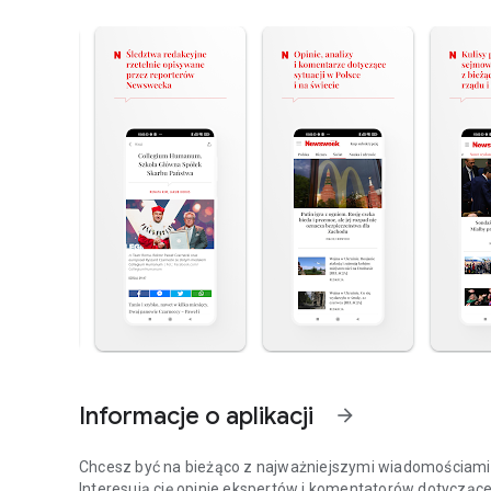
Informacje o aplikacji
arrow_forward
Chcesz być na bieżąco z najważniejszymi wiadomościami z
Interesują cię opinie ekspertów i komentatorów dotyczące