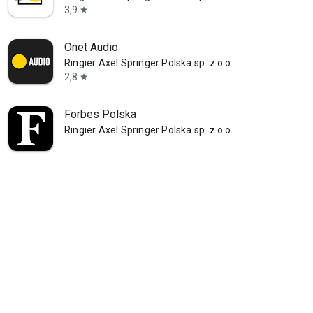
3,9
star
Onet Audio
Ringier Axel Springer Polska sp. z o.o.
2,8
star
Forbes Polska
Ringier Axel Springer Polska sp. z o.o.